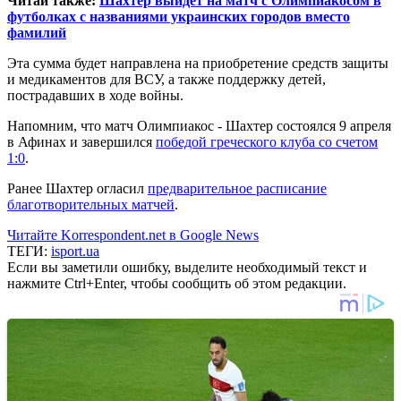
Читай также:
Шахтер выйдет на матч с Олимпиакосом в
футболках с названиями украинских городов вместо
фамилий
Эта сумма будет направлена на приобретение средств защиты
и медикаментов для ВСУ, а также поддержку детей,
пострадавших в ходе войны.
Напомним, что матч Олимпиакос - Шахтер состоялся 9 апреля
в Афинах и завершился
победой греческого клуба со счетом
1:0
.
Ранее Шахтер огласил
предварительное расписание
благотворительных матчей
.
Читайте Korrespondent.net в Google News
ТЕГИ:
isport.ua
Если вы заметили ошибку, выделите необходимый текст и
нажмите Ctrl+Enter, чтобы сообщить об этом редакции.