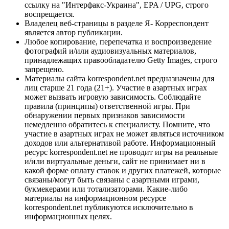
ссылку на "Интерфакс-Украина", EPA / UPG, строго
воспрещается.
Владелец веб-страницы в разделе Я- Корреспондент
является автор публикации.
Любое копирование, перепечатка и воспроизведение
фотографий и/или аудиовизуальных материалов,
принадлежащих правообладателю Getty Images, строго
запрещено.
Материалы сайта korrespondent.net предназначены для
лиц старше 21 года (21+). Участие в азартных играх
может вызвать игровую зависимость. Соблюдайте
правила (принципы) ответственной игры. При
обнаружении первых признаков зависимости
немедленно обратитесь к специалисту. Помните, что
участие в азартных играх не может являться источником
доходов или альтернативой работе. Информационный
ресурс korrespondent.net не проводит игры на реальные
и/или виртуальные деньги, сайт не принимает ни в
какой форме оплату ставок и других платежей, которые
связаны/могут быть связаны с азартными играми,
букмекерами или тотализаторами. Какие-либо
материалы на информационном ресурсе
korrespondent.net публикуются исключительно в
информационных целях.