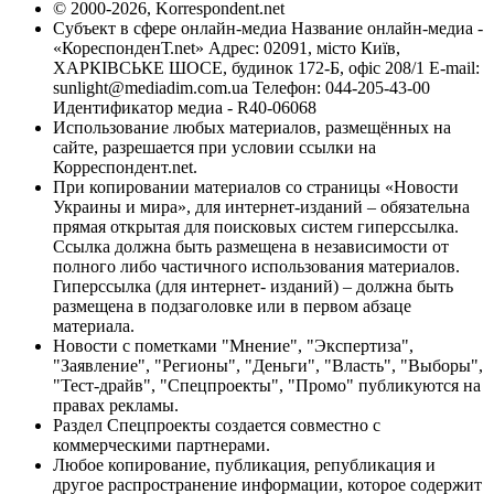
© 2000-2026, Korrespondent.net
Субъект в сфере онлайн-медиа Название онлайн-медиа -
«КореспонденТ.net» Адрес: 02091, місто Київ,
ХАРКІВСЬКЕ ШОСЕ, будинок 172-Б, офіс 208/1 E-mail:
sunlight@mediadim.com.ua
Телефон: 044-205-43-00
Идентификатор медиа - R40-06068
Использование любых материалов, размещённых на
сайте, разрешается при условии ссылки на
Корреспондент.net.
При копировании материалов со страницы «Новости
Украины и мира», для интернет-изданий – обязательна
прямая открытая для поисковых систем гиперссылка.
Ссылка должна быть размещена в независимости от
полного либо частичного использования материалов.
Гиперссылка (для интернет- изданий) – должна быть
размещена в подзаголовке или в первом абзаце
материала.
Новости с пометками "Мнение", "Экспертиза",
"Заявление", "Регионы", "Деньги", "Власть", "Выборы",
"Тест-драйв", "Спецпроекты", "Промо" публикуются на
правах рекламы.
Раздел Спецпроекты создается совместно с
коммерческими партнерами.
Любое копирование, публикация, републикация и
другое распространение информации, которое содержит