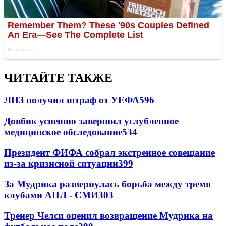
ЧИТАЙТЕ ТАКЖЕ
ЛНЗ получил штраф от УЕФА
596
Довбик успешно завершил углубленное
медицинское обследование
534
Президент ФИФА собрал экстренное совещание
из-за кризисной ситуации
399
За Мудрика развернулась борьба между тремя
клубами АПЛ - СМИ
303
Тренер Челси оценил возвращение Мудрика на