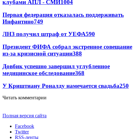
клубами АПЛ - СМИ
1004
Первая федерация отказалась поддерживать
Инфантино
749
ЛНЗ получил штраф от УЕФА
590
Президент ФИФА собрал экстренное совещание
из-за кризисной ситуации
388
Довбик успешно завершил углубленное
медицинское обследование
368
У Криштиану Роналду намечается свадьба
250
Читать комментарии
Полная версия сайта
Facebook
Twitter
RSS-ленты