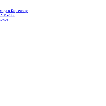
хода в Барселону
в ЧМ-2030
ионов