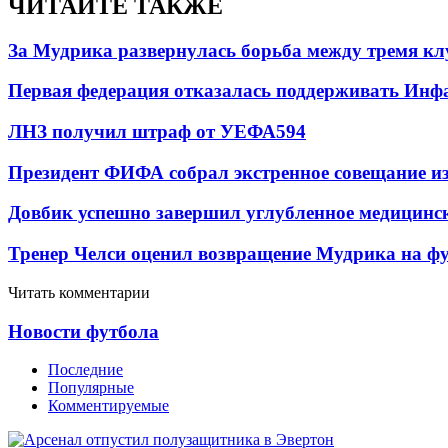
ЧИТАЙТЕ ТАКЖЕ
За Мудрика развернулась борьба между тремя 
Первая федерация отказалась поддерживать Инф
ЛНЗ получил штраф от УЕФА
594
Президент ФИФА собрал экстренное совещание из
Довбик успешно завершил углубленное медицинск
Тренер Челси оценил возвращение Мудрика на фу
Читать комментарии
Новости футбола
Последние
Популярные
Комментируемые