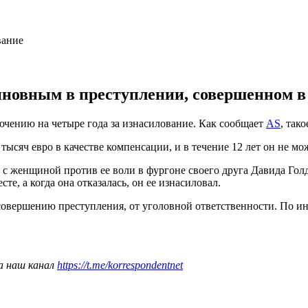
новным в преступлении, совершенном в 
чению на четыре года за изнасилование. Как сообщает
AS
, так
сяч евро в качестве компенсации, и в течение 12 лет он не мож
с женщиной против ее воли в фургоне своего друга Давида Голд
те, а когда она отказалась, он ее изнасиловал.
совершению преступления, от уголовной ответственности. По и
а наш канал
https://t.me/korrespondentnet