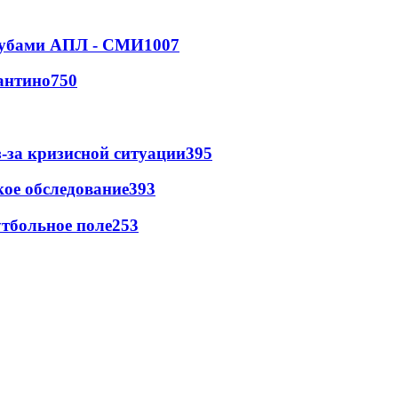
клубами АПЛ - СМИ
1007
антино
750
-за кризисной ситуации
395
ое обследование
393
тбольное поле
253