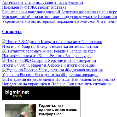
Арсенал отпустил полузащитника в Эвертон
Президенту ФИФА грозит отставка
Решительный шаг: нападающий Атлетико разработал план пере
Миграционный кризис поставил под угрозу участие Испании 
Украинские клубы потерпели поражение в женской Лиге чемп
Сюжеты
Итоги 5.8: Удар по Киеву и нехватка антибаллистики
Пытаются взломать Киев. Реакция Запада на удар
Итоги 04.08: "Сафари" в Херсоне и итоги операции
Удары по России. Чего достигла 40-дневная операция
Нападения на украинцев в Польше. Как изменить ситуацию