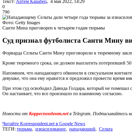
Текст:
Артем Карабец
, 4 мая 2022, 14:29
0
790
Фото: Getty Images
Санти Мина приговорен к четырем годам тюрьмы
Суд признал футболиста Санти Мину ви
Форварда Сельты Санти Мину приговорили к тюремному заклю
Кроме тюремного срока, он должен выплатить потерпевшей 50 ты
Напомним, что нападающего обвинили в сексуальном контакте 
девушке, что она ему нравится и предложил провести время вмес
При этом суд освободил Давида Голдара, который не помешал 
Он настаивает, что все произошло по взаимному согласию.
Новости от
Корреспондент.net
в Telegram. Подписывайтесь н
Читайте Korrespondent.net в Google News
ТЕГИ:
тюрьма
,
изнасилование
,
нападающий
,
Сельта