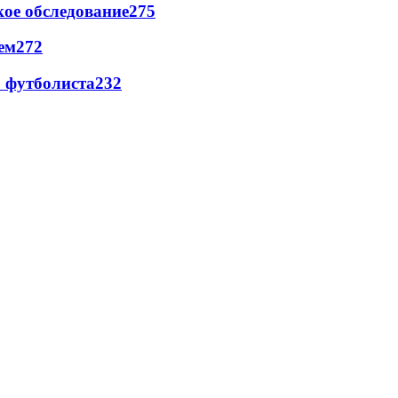
ое обследование
275
ем
272
о футболиста
232