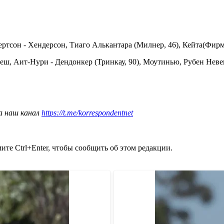
тсон - Хендерсон, Тиаго Алькантара (Милнер, 46), Кейта(Фирмин
меш, Аит-Нури - Дендонкер (Тринкау, 90), Моутинью, Рубен Неве
а наш канал
https://t.me/korrespondentnet
те Ctrl+Enter, чтобы сообщить об этом редакции.