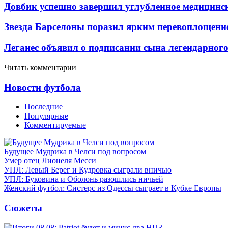
Довбик успешно завершил углубленное медицинск
Звезда Барселоны поразил ярким перевоплощени
Леганес объявил о подписании сына легендарног
Читать комментарии
Новости футбола
Последние
Популярные
Комментируемые
Будущее Мудрика в Челси под вопросом
Умер отец Лионеля Месси
УПЛ: Левый Берег и Кудровка сыграли вничью
УПЛ: Буковина и Оболонь разошлись ничьей
Женский футбол: Систерс из Одессы сыграет в Кубке Европы
Сюжеты