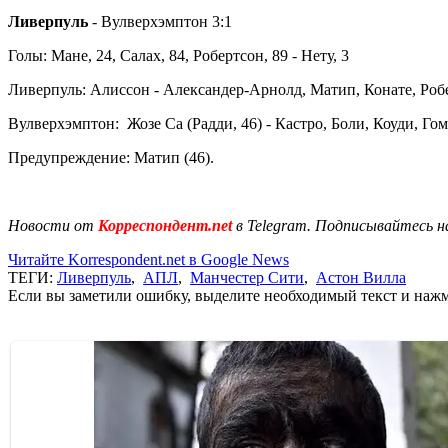
Ливерпуль
- Вулверхэмптон 3:1
Голы: Мане, 24, Салах, 84, Робертсон, 89 - Нету, 3
Ливерпуль: Алиссон - Александер-Арнолд, Матип, Конате, Робер
Вулверхэмптон: Жозе Са (Радди, 46) - Кастро, Боли, Коуди, Го
Предупреждение: Матип (46).
Новости от
Корреспондент.net
в Telegram. Подписывайтесь н
Читайте Korrespondent.net в Google News
ТЕГИ:
Ливерпуль
,
АПЛ
,
Манчестер Сити
,
Астон Вилла
Если вы заметили ошибку, выделите необходимый текст и нажми