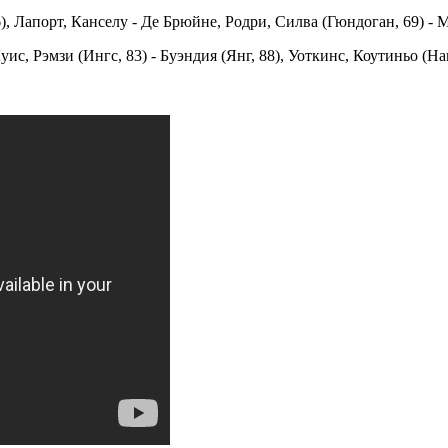
, Лапорт, Канселу - Де Брюйне, Родри, Силва (Гюндоган, 69) - М
с, Рэмзи (Ингс, 83) - Буэндия (Янг, 88), Уоткинс, Коутиньо (Нак