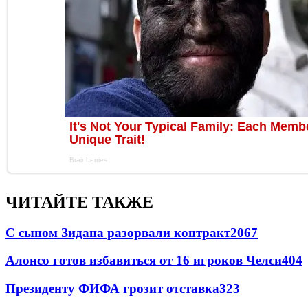
ЧИТАЙТЕ ТАКЖЕ
С сыном Зидана разорвали контракт
2067
Алонсо готов избавиться от 16 игроков Челси
404
Президенту ФИФА грозит отставка
323