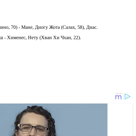
о, 70) - Мане, Диогу Жота (Салах, 58), Диас.
ш - Хименес, Нету (Хван Хи Чхан, 22).