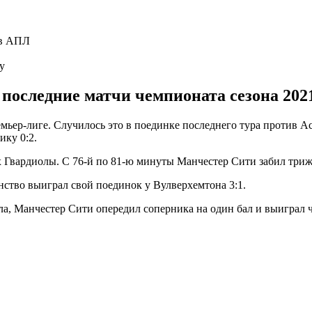
у
последние матчи чемпионата сезона 2021
ьер-лиге. Случилось это в поединке последнего тура против А
ику 0:2.
Гвардиолы. С 76-й по 81-ю минуты Манчестер Сити забил трижд
нство выиграл свой поединок у Вулверхемтона 3:1.
ла, Манчестер Сити опередил соперника на один бал и выиграл ч