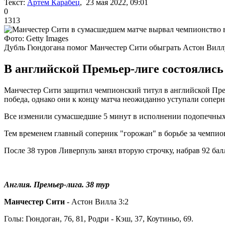
Текст:
Артем Карабец
, 23 мая 2022, 09:01
0
1313
Фото: Getty Images
Дубль Гюндогана помог Манчестер Сити обыграть Астон Вилл
В английской Премьер-лиге состоялись 
Манчестер Сити защитил чемпионский титул в английской Прем
победа, однако они к концу матча неожиданно уступали соперн
Все изменили сумасшедшие 5 минут в исполнении подопечных 
Тем временем главный соперник "горожан" в борьбе за чемпио
После 38 туров Ливерпуль занял вторую строчку, набрав 92 бал
Англия. Премьер-лига. 38 тур
Манчестер Сити
- Астон Вилла 3:2
Голы: Гюндоган, 76, 81, Родри - Кэш, 37, Коутиньо, 69.