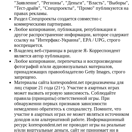
"Заявление", "Регионы", "Деньги", "Власть", "Выборы",
"Тест-драйв", "Спецпроекты", "Промо" публикуются на
правах рекламы.
Раздел Спецпроекты создается совместно с
коммерческими партнерами.
Любое копирование, публикация, републикация и
другое распространение информации, которое содержит
ссылку на "Интерфакс-Украина", EPA / UPG, строго
воспрещается.
Владелец веб-страницы в разделе Я- Корреспондент
является автор публикации.
Любое копирование, перепечатка и воспроизведение
фотографий и/или аудиовизуальных материалов,
принадлежащих правообладателю Getty Images, строго
запрещено.
Материалы сайта korrespondent.net предназначены для
лиц старше 21 года (21+). Участие в азартных играх
может вызвать игровую зависимость. Соблюдайте
правила (принципы) ответственной игры. При
обнаружении первых признаков зависимости
немедленно обратитесь к специалисту. Помните, что
участие в азартных играх не может являться источником
доходов или альтернативой работе. Информационный
ресурс korrespondent.net не проводит игры на реальные
и/или виртуальные деньги, сайт не принимает ни в