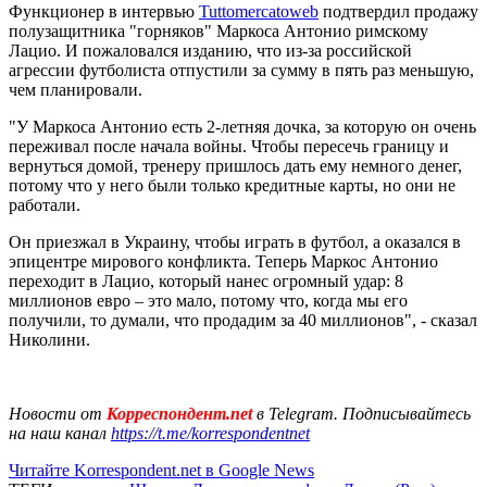
Функционер в интервью
Tuttomercatoweb
подтвердил продажу
полузащитника "горняков" Маркоса Антонио римскому
Лацио. И пожаловался изданию, что из-за российской
агрессии футболиста отпустили за сумму в пять раз меньшую,
чем планировали.
"У Маркоса Антонио есть 2-летняя дочка, за которую он очень
переживал после начала войны. Чтобы пересечь границу и
вернуться домой, тренеру пришлось дать ему немного денег,
потому что у него были только кредитные карты, но они не
работали.
Он приезжал в Украину, чтобы играть в футбол, а оказался в
эпицентре мирового конфликта. Теперь Маркос Антонио
переходит в Лацио, который нанес огромный удар: 8
миллионов евро – это мало, потому что, когда мы его
получили, то думали, что продадим за 40 миллионов", - сказал
Николини.
Новости от
Корреспондент.net
в Telegram. Подписывайтесь
на наш канал
https://t.me/korrespondentnet
Читайте Korrespondent.net в Google News