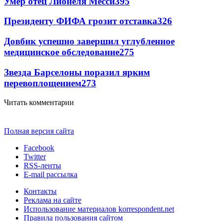
Умер отец Лионеля Месси
395
Президенту ФИФА грозит отставка
326
Довбик успешно завершил углубленное
медицинское обследование
275
Звезда Барселоны поразил ярким
перевоплощением
273
Читать комментарии
Полная версия сайта
Facebook
Twitter
RSS-ленты
E-mail рассылка
Контакты
Реклама на сайте
Использование материалов korrespondent.net
Правила пользования сайтом