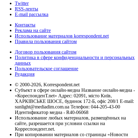
Twitter
RSS-ленты
E-mail рассылка
Контакты
Реклама на сайте
Использование материалов korrespondent.net
Правила пользования сайтом
Договор пользования сайтом
Политика в сфере конфиденциальности и персональных
данных
Пользовательское соглашение
Редакция
© 2000-2026, Korrespondent.net
Субъект в сфере онлайн-медиа Название онлайн-медиа -
«КореспонденТ.net» Адрес: 02091, місто Київ,
ХАРКІВСЬКЕ ШОСЕ, будинок 172-Б, офіс 208/1 E-mail:
sunlight@mediadim.com.ua
Телефон: 044-205-43-00
Идентификатор медиа - R40-06068
Использование любых материалов, размещённых на
сайте, разрешается при условии ссылки на
Корреспондент.net.
При копировании материалов со страницы «Новости