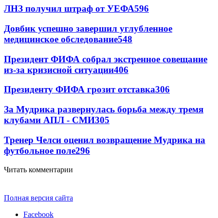
ЛНЗ получил штраф от УЕФА
596
Довбик успешно завершил углубленное
медицинское обследование
548
Президент ФИФА собрал экстренное совещание
из-за кризисной ситуации
406
Президенту ФИФА грозит отставка
306
За Мудрика развернулась борьба между тремя
клубами АПЛ - СМИ
305
Тренер Челси оценил возвращение Мудрика на
футбольное поле
296
Читать комментарии
Полная версия сайта
Facebook