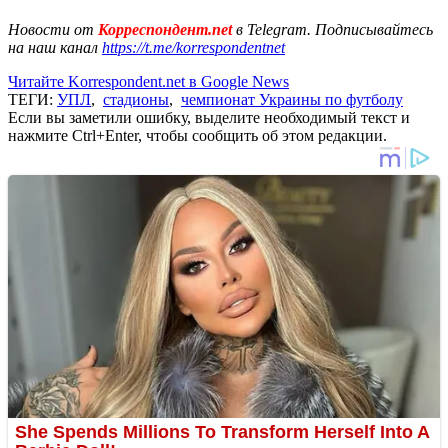
Новости от
Корреспондент.net
в Telegram. Подписывайтесь
на наш канал
https://t.me/korrespondentnet
Читайте Korrespondent.net в Google News
ТЕГИ:
УПЛ
,
стадионы
,
чемпионат Украины по футболу
Если вы заметили ошибку, выделите необходимый текст и
нажмите Ctrl+Enter, чтобы сообщить об этом редакции.