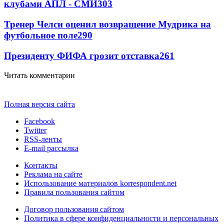
клубами АПЛ - СМИ
303
Тренер Челси оценил возвращение Мудрика на
футбольное поле
290
Президенту ФИФА грозит отставка
261
Читать комментарии
Полная версия сайта
Facebook
Twitter
RSS-ленты
E-mail рассылка
Контакты
Реклама на сайте
Использование материалов korrespondent.net
Правила пользования сайтом
Договор пользования сайтом
Политика в сфере конфиденциальности и персональных