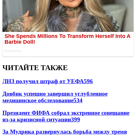
ЧИТАЙТЕ ТАКЖЕ
ЛНЗ получил штраф от УЕФА
596
Довбик успешно завершил углубленное
медицинское обследование
534
Президент ФИФА собрал экстренное совещание
из-за кризисной ситуации
399
За Мудрика развернулась борьба между тремя