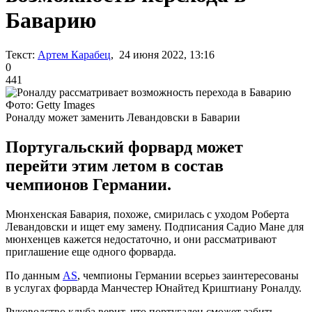
Баварию
Текст:
Артем Карабец
, 24 июня 2022, 13:16
0
441
Фото: Getty Images
Роналду может заменить Левандовски в Баварии
Португальский форвард может
перейти этим летом в состав
чемпионов Германии.
Мюнхенская Бавария, похоже, смирилась с уходом Роберта
Левандовски и ищет ему замену. Подписания Садио Мане для
мюнхенцев кажется недостаточно, и они рассматривают
приглашение еще одного форварда.
По данным
AS
, чемпионы Германии всерьез заинтересованы
в услугах форварда Манчестер Юнайтед Криштиану Роналду.
Руководство клуба верит, что португалец сможет забить