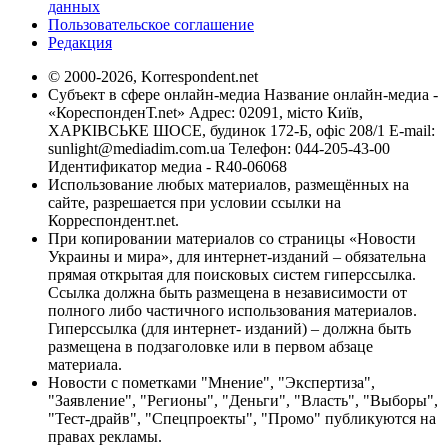
данных
Пользовательское соглашение
Редакция
© 2000-2026, Korrespondent.net
Субъект в сфере онлайн-медиа Название онлайн-медиа -
«КореспонденТ.net» Адрес: 02091, місто Київ,
ХАРКІВСЬКЕ ШОСЕ, будинок 172-Б, офіс 208/1 E-mail:
sunlight@mediadim.com.ua
Телефон: 044-205-43-00
Идентификатор медиа - R40-06068
Использование любых материалов, размещённых на
сайте, разрешается при условии ссылки на
Корреспондент.net.
При копировании материалов со страницы «Новости
Украины и мира», для интернет-изданий – обязательна
прямая открытая для поисковых систем гиперссылка.
Ссылка должна быть размещена в независимости от
полного либо частичного использования материалов.
Гиперссылка (для интернет- изданий) – должна быть
размещена в подзаголовке или в первом абзаце
материала.
Новости с пометками "Мнение", "Экспертиза",
"Заявление", "Регионы", "Деньги", "Власть", "Выборы",
"Тест-драйв", "Спецпроекты", "Промо" публикуются на
правах рекламы.