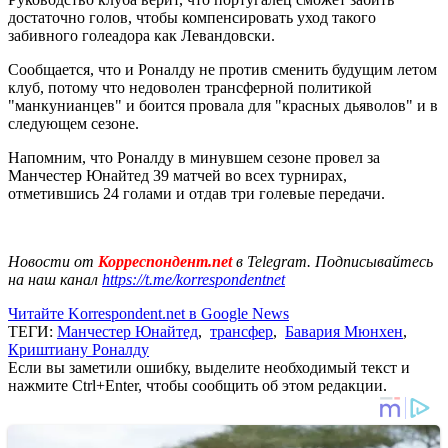
достаточно голов, чтобы компенсировать уход такого
забивного голеадора как Левандовски.
Сообщается, что и Роналду не против сменить будущим летом
клуб, потому что недоволен трансферной политикой
"манкунианцев" и боится провала для "красных дьяволов" и в
следующем сезоне.
Напомним, что Роналду в минувшем сезоне провел за
Манчестер Юнайтед 39 матчей во всех турнирах,
отметившись 24 голами и отдав три голевые передачи.
Новости от
Корреспондент.net
в Telegram. Подписывайтесь
на наш канал
https://t.me/korrespondentnet
Читайте Korrespondent.net в Google News
ТЕГИ:
Манчестер Юнайтед
,
трансфер
,
Бавария Мюнхен
,
Криштиану Роналду
Если вы заметили ошибку, выделите необходимый текст и
нажмите Ctrl+Enter, чтобы сообщить об этом редакции.