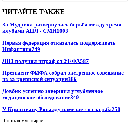
ЧИТАЙТЕ ТАКЖЕ
За Мудрика развернулась борьба между тремя
клубами АПЛ - СМИ
1003
Первая федерация отказалась поддерживать
Инфантино
749
ЛНЗ получил штраф от УЕФА
587
Президент ФИФА собрал экстренное совещание
из-за кризисной ситуации
386
Довбик успешно завершил углубленное
медицинское обследование
349
У Криштиану Роналду намечается свадьба
250
Читать комментарии