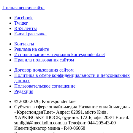
Полная версия сайта
Facebook
Twitter
RSS-ленты
E-mail рассылка
Контакты
Реклама на сайте
Использование материалов korrespondent.net
Правила пользования сайтом
Договор пользования сайтом
Политика в сфере конфиденциальности и персональных
данных
Пользовательское соглашение
Редакция
© 2000-2026, Korrespondent.net
Субъект в сфере онлайн-медиа Название онлайн-медиа -
«КореспонденТ.net» Адрес: 02091, місто Київ,
ХАРКІВСЬКЕ ШОСЕ, будинок 172-Б, офіс 208/1 E-mail:
sunlight@mediadim.com.ua
Телефон: 044-205-43-00
Идентификатор медиа - R40-06068