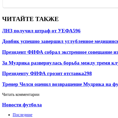
ЧИТАЙТЕ ТАКЖЕ
ЛНЗ получил штраф от УЕФА
596
Довбик успешно завершил углубленное медицинск
Президент ФИФА собрал экстренное совещание из
За Мудрика развернулась борьба между тремя 
Президенту ФИФА грозит отставка
298
Тренер Челси оценил возвращение Мудрика на фу
Читать комментарии
Новости футбола
Последние