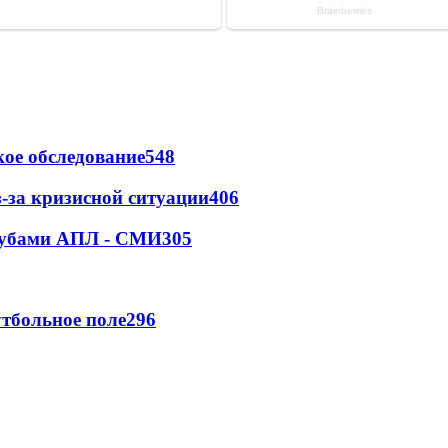
ое обследование
548
-за кризисной ситуации
406
клубами АПЛ - СМИ
305
тбольное поле
296