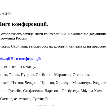
Лиге конференций.
го отборочного раунда Лиги конференций. Номинально домашний
торжения России.
Виктор Скрипник выбрал состав, который наигрывал на предсезо
ікації Ліги конференцій
всего готовы к матчу.
ыренко, Тилль, Пуцлин, Олейник – Марлисон, Степанюк.
рупский, Изотов, Челядин, Черныш, Хрипчук, Мельничук, Родриге
но – Гуссейн, Стефанелли, Ларссон – Эльбузеди, Мбунга-Кимпио
 Сичендже, Атолла, Лустиг, Ринг.