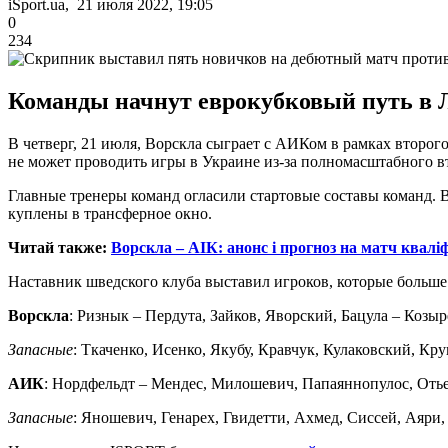
iSport.ua, 21 июля 2022, 19:05
0
234
Команды начнут еврокубковый путь в 
В четверг, 21 июля, Ворскла сыграет с АИКом в рамках второ
не может проводить игры в Украине из-за полномасштабного в
Главные тренеры команд огласили стартовые составы команд. 
куплены в трансферное окно.
Читай также:
Ворскла – АІК: анонс і прогноз на матч кваліф
Наставник шведского клуба выставил игроков, которые больше 
Ворскла
: Ризнык – Пердута, Зайков, Яворский, Бацула – Коз
Запасные
: Ткаченко, Исенко, Якубу, Кравчук, Кулаковский, К
АИК
: Нордфельдт – Мендес, Милошевич, Папаяннопулос, Отье
Запасные
: Яношевич, Генарех, Гвидетти, Ахмед, Сиссей, Аяри,