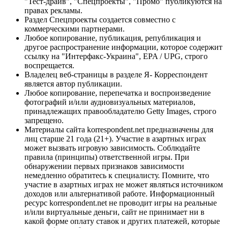
"Тест-драйв", "Спецпроекты", "Промо" публикуются на
правах рекламы.
Раздел Спецпроекты создается совместно с
коммерческими партнерами.
Любое копирование, публикация, републикация и
другое распространение информации, которое содержит
ссылку на "Интерфакс-Украина", EPA / UPG, строго
воспрещается.
Владелец веб-страницы в разделе Я- Корреспондент
является автор публикации.
Любое копирование, перепечатка и воспроизведение
фотографий и/или аудиовизуальных материалов,
принадлежащих правообладателю Getty Images, строго
запрещено.
Материалы сайта korrespondent.net предназначены для
лиц старше 21 года (21+). Участие в азартных играх
может вызвать игровую зависимость. Соблюдайте
правила (принципы) ответственной игры. При
обнаружении первых признаков зависимости
немедленно обратитесь к специалисту. Помните, что
участие в азартных играх не может являться источником
доходов или альтернативой работе. Информационный
ресурс korrespondent.net не проводит игры на реальные
и/или виртуальные деньги, сайт не принимает ни в
какой форме оплату ставок и других платежей, которые