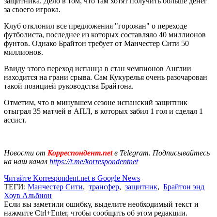
защитника. Дело в том, что там хотят получить больше денег
за своего игрока.
Клуб отклонил все предложения "горожан" о переходе
футболиста, последнее из которых составляло 40 миллионов
фунтов. Однако Брайтон требует от Манчестер Сити 50
миллионов.
Ввиду этого переход испанца в стан чемпионов Англии
находится на грани срыва. Сам Кукурелья очень разочарован
такой позицией руководства Брайтона.
Отметим, что в минувшем сезоне испанский защитник
отыграл 35 матчей в АПЛ, в которых забил 1 гол и сделал 1
ассист.
Новости от
Корреспондент.net
в Telegram. Подписывайтесь
на наш канал
https://t.me/korrespondentnet
Читайте Korrespondent.net в Google News
ТЕГИ:
Манчестер Сити
,
трансфер
,
защитник
,
Брайтон энд
Хоув Альбион
Если вы заметили ошибку, выделите необходимый текст и
нажмите Ctrl+Enter, чтобы сообщить об этом редакции.