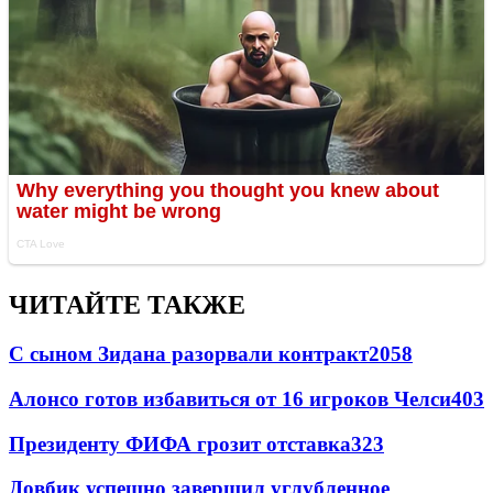
ЧИТАЙТЕ ТАКЖЕ
С сыном Зидана разорвали контракт
2058
Алонсо готов избавиться от 16 игроков Челси
403
Президенту ФИФА грозит отставка
323
Довбик успешно завершил углубленное