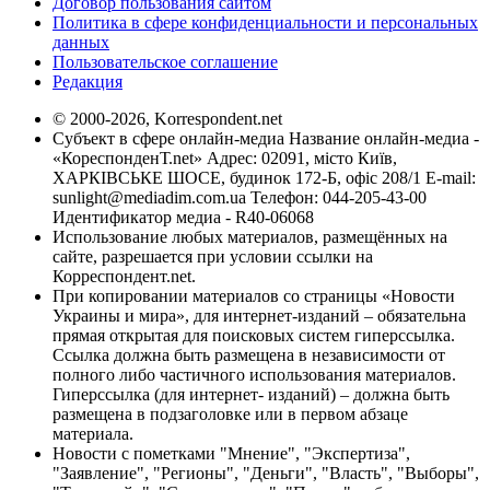
Договор пользования сайтом
Политика в сфере конфиденциальности и персональных
данных
Пользовательское соглашение
Редакция
© 2000-2026, Korrespondent.net
Субъект в сфере онлайн-медиа Название онлайн-медиа -
«КореспонденТ.net» Адрес: 02091, місто Київ,
ХАРКІВСЬКЕ ШОСЕ, будинок 172-Б, офіс 208/1 E-mail:
sunlight@mediadim.com.ua
Телефон: 044-205-43-00
Идентификатор медиа - R40-06068
Использование любых материалов, размещённых на
сайте, разрешается при условии ссылки на
Корреспондент.net.
При копировании материалов со страницы «Новости
Украины и мира», для интернет-изданий – обязательна
прямая открытая для поисковых систем гиперссылка.
Ссылка должна быть размещена в независимости от
полного либо частичного использования материалов.
Гиперссылка (для интернет- изданий) – должна быть
размещена в подзаголовке или в первом абзаце
материала.
Новости с пометками "Мнение", "Экспертиза",
"Заявление", "Регионы", "Деньги", "Власть", "Выборы",