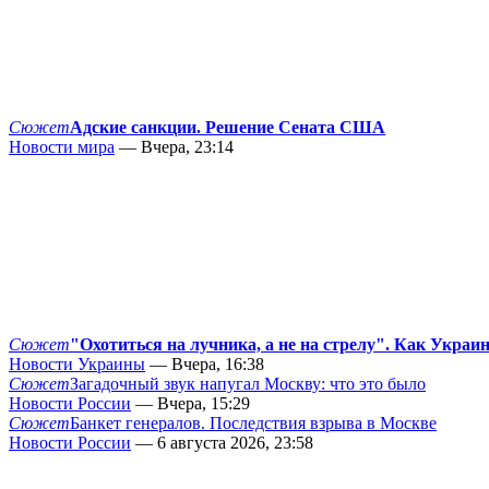
Сюжет
Адские санкции. Решение Сената США
Новости мира
— Вчера, 23:14
Сюжет
"Охотиться на лучника, а не на стрелу". Как Украи
Новости Украины
— Вчера, 16:38
Сюжет
Загадочный звук напугал Москву: что это было
Новости России
— Вчера, 15:29
Сюжет
Банкет генералов. Последствия взрыва в Москве
Новости России
— 6 августа 2026, 23:58