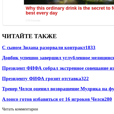
ЧИТАЙТЕ ТАКЖЕ
С сыном Зидана разорвали контракт
1833
Довбик успешно завершил углубленное медицинск
Президент ФИФА собрал экстренное совещание из
Президенту ФИФА грозит отставка
322
Тренер Челси оценил возвращение Мудрика на фу
Алонсо готов избавиться от 16 игроков Челси
280
Читать комментарии