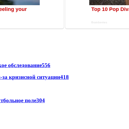
ое обследование
556
-за кризисной ситуации
418
тбольное поле
304