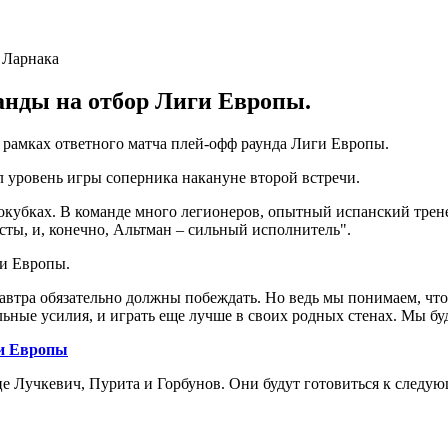
анды на отбор Лиги Европы.
 в рамках ответного матча плей-офф раунда Лиги Европы.
 уровень игры соперника накануне второй встречи.
рокубках. В команде много легионеров, опытный испанский трен
сты, и, конечно, Альтман – сильный исполнитель".
ги Европы.
втра обязательно должны побеждать. Но ведь мы понимаем, что н
ные усилия, и играть еще лучше в своих родных стенах. Мы буд
ги Европы
це Лучкевич, Пурита и Горбунов. Они будут готовиться к следую