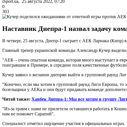
iSport.ua, 25 августа 2022, 07:20
0
303
Наставник Днепра-1 назвал задачу ком
В четверг, 25 августа, Днепр-1 сыграет с АЕК Ларнака (Кипр)
Главный тренер украинской команды Александр Кучер выделил
"АЕК – очень опытная команда, которая много выступает в ев
поигравшие в Примере, в середине поля качественные футболи
Кучер заявил о желании днепрян выйти в групповой раунд Ли
"Конечно, если мы хотим в групповой раунд Лиги Европы, то за
болельщики у АЕКа и они будут придавать команде дополнитель
Читай также:
Хавбек Днепра-1: Мы все хотим в группу Ли
"Из-за травм с нами не прилетели оставшиеся работать в Коши
нам не поможет Сарапий".
Специалист отметил ощущение участия в официальных играх.