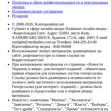
Политика в сфере конфиденциальности и персональных
данных
Пользовательское соглашение
Редакция
© 2000-2026, Korrespondent.net
Субъект в сфере онлайн-медиа Название онлайн-медиа -
«КореспонденТ.net» Адрес: 02091, місто Київ,
ХАРКІВСЬКЕ ШОСЕ, будинок 172-Б, офіс 208/1 E-mail:
sunlight@mediadim.com.ua
Телефон: 044-205-43-00
Идентификатор медиа - R40-06068
Использование любых материалов, размещённых на
сайте, разрешается при условии ссылки на
Корреспондент.net.
При копировании материалов со страницы «Новости
Украины и мира», для интернет-изданий – обязательна
прямая открытая для поисковых систем гиперссылка.
Ссылка должна быть размещена в независимости от
полного либо частичного использования материалов.
Гиперссылка (для интернет- изданий) – должна быть
размещена в подзаголовке или в первом абзаце
материала.
Новости с пометками "Мнение", "Экспертиза",
"Заявление", "Регионы", "Деньги", "Власть", "Выборы",
"Тест-драйв", "Спецпроекты", "Промо" публикуются на