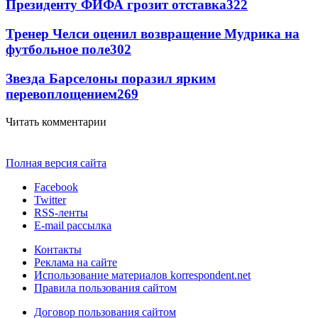
Президенту ФИФА грозит отставка
322
Тренер Челси оценил возвращение Мудрика на
футбольное поле
302
Звезда Барселоны поразил ярким
перевоплощением
269
Читать комментарии
Полная версия сайта
Facebook
Twitter
RSS-ленты
E-mail рассылка
Контакты
Реклама на сайте
Использование материалов korrespondent.net
Правила пользования сайтом
Договор пользования сайтом