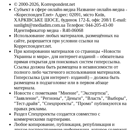
© 2000-2026, Korrespondent.net
Субъект в сфере онлайн-медиа Название онлайн-медиа -
«КореспонденТ.net» Адрес: 02091, місто Київ,
ХАРКІВСЬКЕ ШОСЕ, будинок 172-Б, офіс 208/1 E-mail:
sunlight@mediadim.com.ua
Телефон: 044-205-43-00
Идентификатор медиа - R40-06068
Использование любых материалов, размещённых на
сайте, разрешается при условии ссылки на
Корреспондент.net.
При копировании материалов со страницы «Новости
Украины и мира», для интернет-изданий – обязательна
прямая открытая для поисковых систем гиперссылка.
Ссылка должна быть размещена в независимости от
полного либо частичного использования материалов.
Гиперссылка (для интернет- изданий) – должна быть
размещена в подзаголовке или в первом абзаце
материала.
Новости с пометками "Мнение", "Экспертиза",
"Заявление", "Регионы", "Деньги", "Власть", "Выборы",
"Тест-драйв", "Спецпроекты", "Промо" публикуются на
правах рекламы.
Раздел Спецпроекты создается совместно с
коммерческими партнерами.
Любое копирование, публикация, републикация и
другое распространение информации, которое содержит