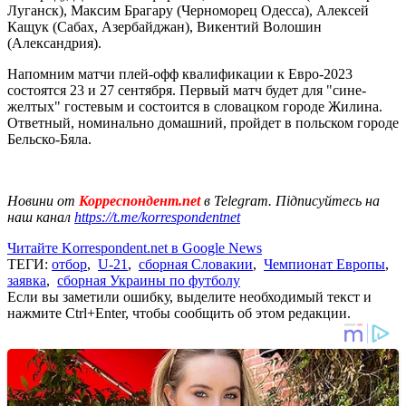
Луганск), Максим Брагару (Черноморец Одесса), Алексей
Кащук (Сабах, Азербайджан), Викентий Волошин
(Александрия).
Напомним матчи плей-офф квалификации к Евро-2023
состоятся 23 и 27 сентября. Первый матч будет для "сине-
желтых" гостевым и состоится в словацком городе Жилина.
Ответный, номинально домашний, пройдет в польском городе
Бельско-Бяла.
Новини от
Корреспондент.net
в Telegram. Підписуйтесь на
наш канал
https://t.me/korrespondentnet
Читайте Korrespondent.net в Google News
ТЕГИ:
отбор
,
U-21
,
сборная Словакии
,
Чемпионат Европы
,
заявка
,
сборная Украины по футболу
Если вы заметили ошибку, выделите необходимый текст и
нажмите Ctrl+Enter, чтобы сообщить об этом редакции.