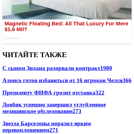
ЧИТАЙТЕ ТАКЖЕ
С сыном Зидана разорвали контракт
1980
Алонсо готов избавиться от 16 игроков Челси
366
Президенту ФИФА грозит отставка
322
Довбик успешно завершил углубленное
медицинское обследование
273
Звезда Барселоны поразил ярким
перевоплощением
271