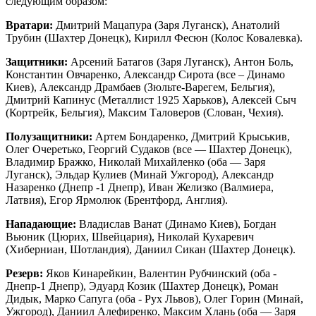
следующим образом:
Вратари:
Дмитрий Мацапура (Заря Луганск), Анатолий
Трубин (Шахтер Донецк), Кирилл Фесюн (Колос Ковалевка).
Защитники:
Арсений Батагов (Заря Луганск), Антон Боль,
Константин Овчаренко, Александр Сирота (все – Динамо
Киев), Александр Драмбаев (Зюльте-Варегем, Бельгия),
Дмитрий Капинус (Металлист 1925 Харьков), Алексей Сыч
(Кортрейк, Бельгия), Максим Таловеров (Слован, Чехия).
Полузащитники:
Артем Бондаренко, Дмитрий Крыськив,
Олег Очеретько, Георгий Судаков (все — Шахтер Донецк),
Владимир Бражко, Николай Михайленко (оба — Заря
Луганск), Эльдар Кулиев (Минай Ужгород), Александр
Назаренко (Днепр -1 Днепр), Иван Желизко (Валмиера,
Латвия), Егор Ярмолюк (Брентфорд, Англия).
Нападающие:
Владислав Ванат (Динамо Киев), Богдан
Вьюник (Цюрих, Швейцария), Николай Кухаревич
(Хиберниан, Шотландия), Даниил Сикан (Шахтер Донецк).
Резерв:
Яков Кинарейкин, Валентин Рубчинский (оба -
Днепр-1 Днепр), Эдуард Козик (Шахтер Донецк), Роман
Дидык, Марко Сапуга (оба - Рух Львов), Олег Горин (Минай,
Ужгород), Даниил Алефиренко, Максим Хлань (оба — Заря