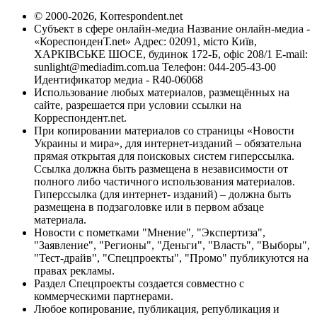
© 2000-2026, Korrespondent.net
Субъект в сфере онлайн-медиа Название онлайн-медиа -
«КореспонденТ.net» Адрес: 02091, місто Київ,
ХАРКІВСЬКЕ ШОСЕ, будинок 172-Б, офіс 208/1 E-mail:
sunlight@mediadim.com.ua
Телефон: 044-205-43-00
Идентификатор медиа - R40-06068
Использование любых материалов, размещённых на
сайте, разрешается при условии ссылки на
Корреспондент.net.
При копировании материалов со страницы «Новости
Украины и мира», для интернет-изданий – обязательна
прямая открытая для поисковых систем гиперссылка.
Ссылка должна быть размещена в независимости от
полного либо частичного использования материалов.
Гиперссылка (для интернет- изданий) – должна быть
размещена в подзаголовке или в первом абзаце
материала.
Новости с пометками "Мнение", "Экспертиза",
"Заявление", "Регионы", "Деньги", "Власть", "Выборы",
"Тест-драйв", "Спецпроекты", "Промо" публикуются на
правах рекламы.
Раздел Спецпроекты создается совместно с
коммерческими партнерами.
Любое копирование, публикация, републикация и