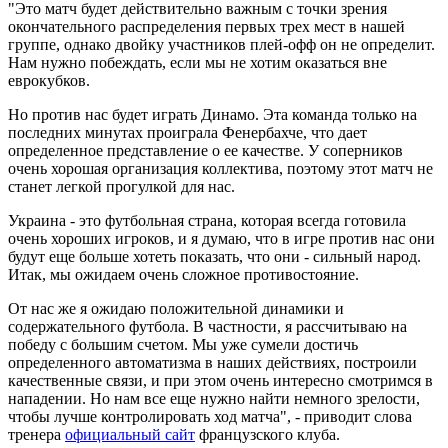
"Это матч будет действительно важным с точки зрения
окончательного распределения первых трех мест в нашей
группе, однако двойку участников плей-офф он не определит.
Нам нужно побеждать, если мы не хотим оказаться вне
еврокубков.
Но против нас будет играть Динамо. Эта команда только на
последних минутах проиграла Фенербахче, что дает
определенное представление о ее качестве. У соперников
очень хорошая организация коллектива, поэтому этот матч не
станет легкой прогулкой для нас.
Украина - это футбольная страна, которая всегда готовила
очень хороших игроков, и я думаю, что в игре против нас они
будут еще больше хотеть показать, что они - сильный народ.
Итак, мы ожидаем очень сложное противостояние.
От нас же я ожидаю положительной динамики и
содержательного футбола. В частности, я рассчитываю на
победу с большим счетом. Мы уже сумели достичь
определенного автоматизма в наших действиях, построили
качественные связи, и при этом очень интересно смотримся в
нападении. Но нам все еще нужно найти немного зрелости,
чтобы лучше контролировать ход матча", - приводит слова
тренера
официальный сайт
французского клуба.