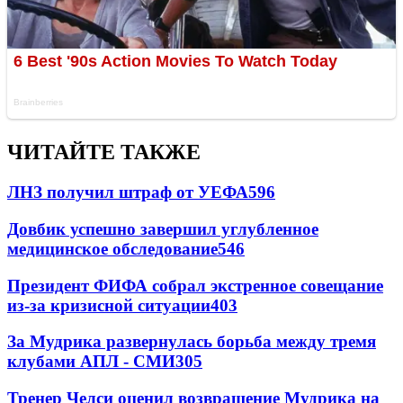
ЧИТАЙТЕ ТАКЖЕ
ЛНЗ получил штраф от УЕФА
596
Довбик успешно завершил углубленное
медицинское обследование
546
Президент ФИФА собрал экстренное совещание
из-за кризисной ситуации
403
За Мудрика развернулась борьба между тремя
клубами АПЛ - СМИ
305
Тренер Челси оценил возвращение Мудрика на