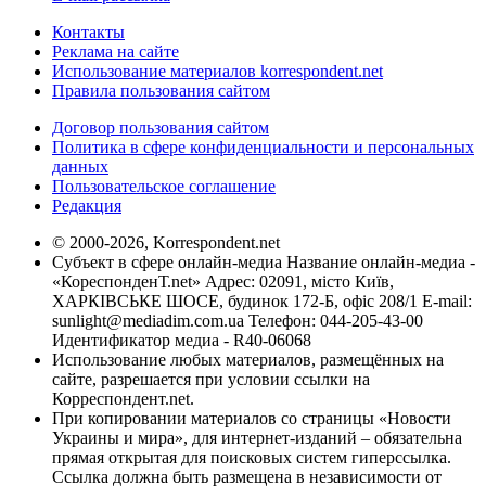
Контакты
Реклама на сайте
Использование материалов korrespondent.net
Правила пользования сайтом
Договор пользования сайтом
Политика в сфере конфиденциальности и персональных
данных
Пользовательское соглашение
Редакция
© 2000-2026, Korrespondent.net
Субъект в сфере онлайн-медиа Название онлайн-медиа -
«КореспонденТ.net» Адрес: 02091, місто Київ,
ХАРКІВСЬКЕ ШОСЕ, будинок 172-Б, офіс 208/1 E-mail:
sunlight@mediadim.com.ua
Телефон: 044-205-43-00
Идентификатор медиа - R40-06068
Использование любых материалов, размещённых на
сайте, разрешается при условии ссылки на
Корреспондент.net.
При копировании материалов со страницы «Новости
Украины и мира», для интернет-изданий – обязательна
прямая открытая для поисковых систем гиперссылка.
Ссылка должна быть размещена в независимости от