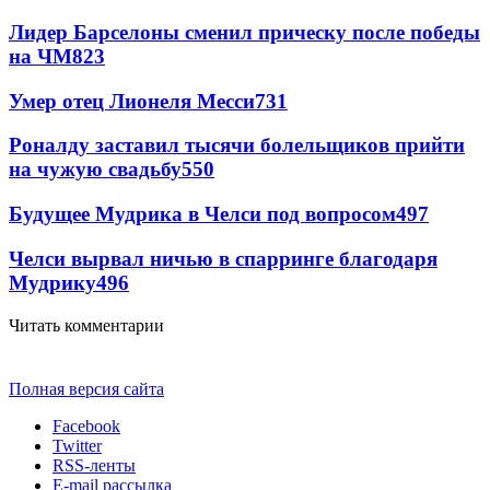
Лидер Барселоны сменил прическу после победы
на ЧМ
823
Умер отец Лионеля Месси
731
Роналду заставил тысячи болельщиков прийти
на чужую свадьбу
550
Будущее Мудрика в Челси под вопросом
497
Челси вырвал ничью в спарринге благодаря
Мудрику
496
Читать комментарии
Полная версия сайта
Facebook
Twitter
RSS-ленты
E-mail рассылка