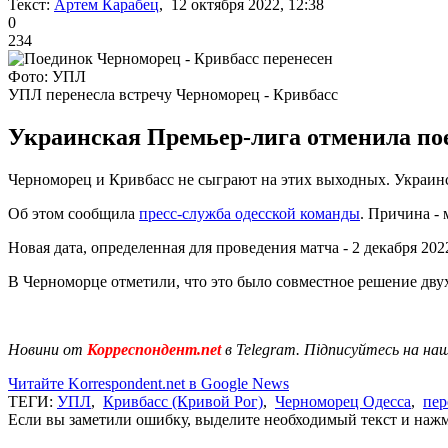
Текст:
Артем Карабец
, 12 октября 2022, 12:38
0
234
Фото: УПЛ
УПЛ перенесла встречу Черноморец - Кривбасс
Украинская Премьер-лига отменила пое
Черноморец и Кривбасс не сыграют на этих выходных. Украинск
Об этом сообщила
пресс-служба одесской команды
. Причина -
Новая дата, определенная для проведения матча - 2 декабря 202
В Черноморце отметили, что это было совместное решение дву
Новини от
Корреспондент.net
в Telegram. Підписуйтесь на на
Читайте Korrespondent.net в Google News
ТЕГИ:
УПЛ
,
Кривбасс (Кривой Рог)
,
Черноморец Одесса
,
пер
Если вы заметили ошибку, выделите необходимый текст и нажми