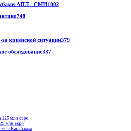
клубами АПЛ - СМИ
1002
антино
748
-за кризисной ситуации
379
ое обследование
337
125 млн евро
тче с Карабахом