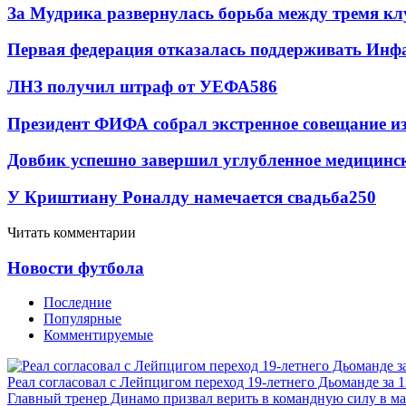
За Мудрика развернулась борьба между тремя 
Первая федерация отказалась поддерживать Инф
ЛНЗ получил штраф от УЕФА
586
Президент ФИФА собрал экстренное совещание из
Довбик успешно завершил углубленное медицинск
У Криштиану Роналду намечается свадьба
250
Читать комментарии
Новости футбола
Последние
Популярные
Комментируемые
Реал согласовал с Лейпцигом переход 19-летнего Дьоманде за 
Главный тренер Динамо призвал верить в командную силу в ма