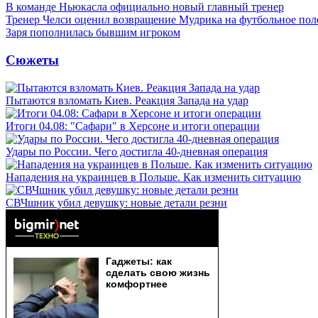
В команде Ньюкасла официально новый главный тренер
Тренер Челси оценил возвращение Мудрика на футбольное пол
Заря пополнилась бывшим игроком
Сюжеты
Пытаются взломать Киев. Реакция Запада на удар
Итоги 04.08: "Сафари" в Херсоне и итоги операции
Удары по России. Чего достигла 40-дневная операция
Нападения на украинцев в Польше. Как изменить ситуацию
СВЧшник убил девушку: новые детали резни