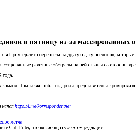
динок в пятницу из-за массированных о
ая Премьер-лига перенесла на другую дату поединок, который д
 массированные ракетные обстрелы нашей страны со стороны кре
2 года.
х команд. Там также поблагодарили представителей криворожско
ш канал
https://t.me/korrespondentnet
енос матча
те Ctrl+Enter, чтобы сообщить об этом редакции.