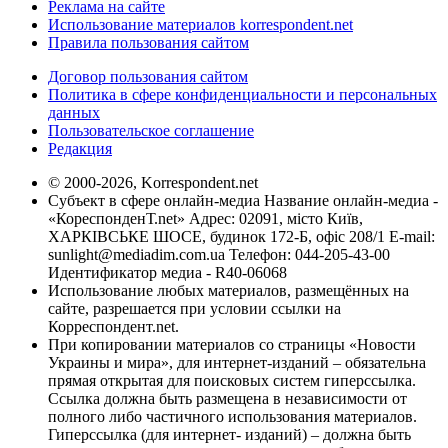
Реклама на сайте
Использование материалов korrespondent.net
Правила пользования сайтом
Договор пользования сайтом
Политика в сфере конфиденциальности и персональных
данных
Пользовательское соглашение
Редакция
© 2000-2026, Korrespondent.net
Субъект в сфере онлайн-медиа Название онлайн-медиа -
«КореспонденТ.net» Адрес: 02091, місто Київ,
ХАРКІВСЬКЕ ШОСЕ, будинок 172-Б, офіс 208/1 E-mail:
sunlight@mediadim.com.ua
Телефон: 044-205-43-00
Идентификатор медиа - R40-06068
Использование любых материалов, размещённых на
сайте, разрешается при условии ссылки на
Корреспондент.net.
При копировании материалов со страницы «Новости
Украины и мира», для интернет-изданий – обязательна
прямая открытая для поисковых систем гиперссылка.
Ссылка должна быть размещена в независимости от
полного либо частичного использования материалов.
Гиперссылка (для интернет- изданий) – должна быть