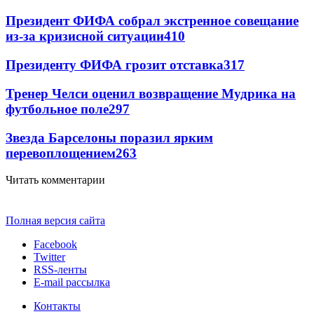
Президент ФИФА собрал экстренное совещание
из-за кризисной ситуации
410
Президенту ФИФА грозит отставка
317
Тренер Челси оценил возвращение Мудрика на
футбольное поле
297
Звезда Барселоны поразил ярким
перевоплощением
263
Читать комментарии
Полная версия сайта
Facebook
Twitter
RSS-ленты
E-mail рассылка
Контакты