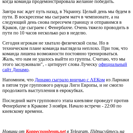
когда команда продемонстрировала желание победить.
Завтра нас ждет путь назад, в Украину. Целый день мы будем в
пути. В воскресенье мы сыграем матч в чемпионате, а на
следующий день снова пересечем границу и отправимся в
Краков, где сыграем с Фенербахче. Очень тяжело проводить в
пути по 10 часов несколько раз в неделю.
Сегодня игрокам не хватало физической силы. Но в
техническом плане команда выглядела неплохо. При том, что
команда лишена возможности постоянно тренироваться.
Жаль, что нам не удалось выйти из группы. Считаю, что мы
этого заслуживали", - цитирует слова Луческу
официальный
сайт Динамо
.
Напомним, что
Динамо сыграло вничью с АЕКом
из Ларнаки
в пятом туре группового раунда Лиги Европы, и не смогло
продолжить выступления в еврокубках.
Последний матч группового этапа киевляне проведут против
Фенербахче в Кракове 3 ноября. Начало встречи - 22:00 по
киевскому времени.
Новини от
Корреспондент.net
в Telegram. Підписуйтесь на