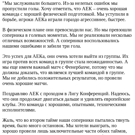
"Мы заслуживали большего. Из-за нелепых ошибок мы
пропустили голы. Хочу отметить, что АЕК – очень хорошая
команда с хорошей физической подготовкой. Мы уступили в
борьбе, игроки АЕКа играли гораздо агрессивнее, быстрее.
В физическом плане они превосходили нас. Но мы превзошли
соперника в голевых моментах. Мы не реализовали несколько
отличных возможностей. А соперники воспользовались
нашими ошибками и забили три гола.
Это успех для АЕКа, они очень хотели выйти из группы. Их
игра против всех команд в группе стала неожиданностью. А
мы еще имеем важный матч с Фенербахче, потому что мы
должны доказать, что являемся лучшей командой в группе.
Мы не добились положительных результатов, но провели
очень хорошие матчи.
Поздравляю АЕК с проходом в Лигу Конференций. Надеюсь,
что они продолжат двигаться дальше и удивлять европейские
клубы. Это команда с хорошими, опытными, техническими
исполнителями.
Жаль, что во втором тайме наши соперники пытались тянуть
время, было много остановок. Мы хотели выиграть, но
хорошо провели лишь заключительные части обоих таймов,