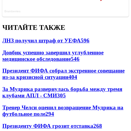
ЧИТАЙТЕ ТАКЖЕ
ЛНЗ получил штраф от УЕФА
596
Довбик успешно завершил углубленное
медицинское обследование
546
Президент ФИФА собрал экстренное совещание
из-за кризисной ситуации
404
За Мудрика развернулась борьба между тремя
клубами АПЛ - СМИ
305
Тренер Челси оценил возвращение Мудрика на
футбольное поле
294
Президенту ФИФА грозит отставка
268