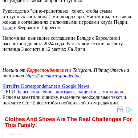
обсуждается также вопрос отступных.
Руководство "сине-гранатовых" хочет, чтобы сумма
отступных составила 1 миллиард евро. Напомним, что такая
же как в соглашениях с ключевыми игроками клуба Педри,
Гави
и Ферраном Торресом.
Напомним, нынешнее соглашение Бальде с Барселоной
рассчитано до лета 2024 года. В текущем сезоне на счету
испанца 3 ассиста в 12 матчах Ла Лиги.
Новини от
Корреспондент.net
в Telegram. Підписуйтесь на
наш канал
https://t.me/korrespondentnet
Читайте Korrespondent.net в Google News
ТЕГИ:
Барселона
,
евро
,
контракт
,
защитник
,
миллиард
Если вы заметили ошибку, выделите необходимый текст и
нажмите Ctrl+Enter, чтобы сообщить об этом редакции.