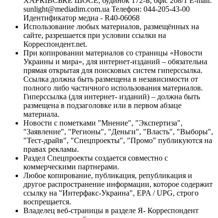
ХАРКІВСЬКЕ ШОСЕ, будинок 172-Б, офіс 208/1 E-mail:
sunlight@mediadim.com.ua
Телефон: 044-205-43-00
Идентификатор медиа - R40-06068
Использование любых материалов, размещённых на
сайте, разрешается при условии ссылки на
Корреспондент.net.
При копировании материалов со страницы «Новости
Украины и мира», для интернет-изданий – обязательна
прямая открытая для поисковых систем гиперссылка.
Ссылка должна быть размещена в независимости от
полного либо частичного использования материалов.
Гиперссылка (для интернет- изданий) – должна быть
размещена в подзаголовке или в первом абзаце
материала.
Новости с пометками "Мнение", "Экспертиза",
"Заявление", "Регионы", "Деньги", "Власть", "Выборы",
"Тест-драйв", "Спецпроекты", "Промо" публикуются на
правах рекламы.
Раздел Спецпроекты создается совместно с
коммерческими партнерами.
Любое копирование, публикация, републикация и
другое распространение информации, которое содержит
ссылку на "Интерфакс-Украина", EPA / UPG, строго
воспрещается.
Владелец веб-страницы в разделе Я- Корреспондент