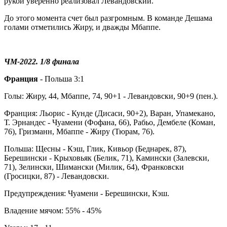
рукой уверенно реализовал Левандовский.
До этого момента счет был разгромным. В команде Дешама
голами отметились Жиру, и дважды Мбаппе.
ЧМ-2022. 1/8 финала
Франция
- Польша 3:1
Голы: Жиру, 44, Мбаппе, 74, 90+1 - Левандовски, 90+9 (пен.).
Франция: Льорис - Кунде (Дисаси, 90+2), Варан, Упамекано,
Т. Эрнандес - Чуамени (Фофана, 66), Рабьо, Дембеле (Коман,
76), Гризманн, Мбаппе - Жиру (Тюрам, 76).
Польша: Щесны - Кэш, Глик, Кивьор (Беднарек, 87),
Берешински - Крыховьяк (Белик, 71), Камински (Залевски,
71), Зелински, Шимански (Милик, 64), Франковски
(Гросицки, 87) - Левандовски.
Предупреждения: Чуамени - Берешински, Кэш.
Владение мячом: 55% - 45%