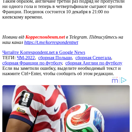
Таким образом, англичане третий раз подряд не пропустили
ни одного гола и теперь в четвертьфинале сыграют против
Франции. Поединок состоится 10 декабря в 21:00 по
киевскому времени.
Новини від
Корреспондент.net
в Telegram. Підписуйтесь на
наш канал
https://t.me/korrespondentnet
Читайте Korrespondent.net в Google News
ТЕГИ:
ЧМ-2022
,
сборная Польши
,
сборная Сенегала
,
сборная Франции по футболу
,
сборная Англии по футболу
Если вы заметили ошибку, выделите необходимый текст и
нажмите Ctrl+Enter, чтобы сообщить об этом редакции.