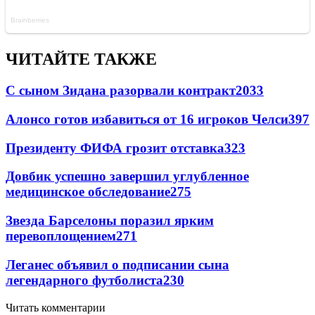
ЧИТАЙТЕ ТАКЖЕ
С сыном Зидана разорвали контракт
2033
Алонсо готов избавиться от 16 игроков Челси
397
Президенту ФИФА грозит отставка
323
Довбик успешно завершил углубленное
медицинское обследование
275
Звезда Барселоны поразил ярким
перевоплощением
271
Леганес объявил о подписании сына
легендарного футболиста
230
Читать комментарии