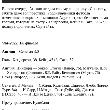
В свою очередь Англия не дала своему сопернику - Сенегалу,
забить даже гол престижа. Родоначальники футбола
отметились в воротах чемпионов Африки тремя безответными
голами, которые на счету - Хендерсона, Кейна и Сака. 3:0 - в
пользу подопечных Саутгейта.
ЧМ-2022. 1/8 финала
Англия
– Сенегал 3:0
Голы: Хендерсон, 38, Кейн, 45+3, Сака, 57
Англия: Пикфорд — Уокер, Стоунз (Дайер, 76), Магуайр, Шоу
— Хендерсон (Филлипс, 82), Райс, Беллингем (Маунт, 76) —
Сака (Рашфорд, 65), Кейн, Фоден (Грилиш, 65).
Сенегал: Э.Мэнди — Сабали, Кулибали, Диалло, Якобс (Балло
Туре, 84) — И.Сарр, Н.Мэнди, Сисс (Гуйе, 46), Диатта
(П.Сарр, 46) — И.Ндиае (Дьенг, 46) - Диа (Дьедиу, 72).
Предупреждение: Кулибали