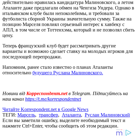
действительно нравилась кандидатура Малиновского, а летом
Аталанте даже предлагали обмен на Ченгиза Ундера. Однако в
итальянском клубе были непоколебимы, и требовали за
футболиста сборной Украины значительную сумму. Также на
позицию Марселя повлиял серьезный интерес к хавбеку с
АПЛ, в том числе от Тоттенхэма, который и не позволял сбить
цену.
Теперь французский клуб будет рассматривать другие
варианты и возможно сделает ставку на молодых игроков для
последующей перепродажи.
Напомним, ранее стало известно о планах Аталанты
относительно
будущего Руслана Малиновского.
Новини від
Корреспондент.net
в Telegram. Підписуйтесь на
наш канал
https://t.me/korrespondentnet
Читайте Korrespondent.net в Google News
ТЕГИ:
Марсель
,
трансфер
,
Аталанта
,
Руслан Малиновский
Если вы заметили ошибку, выделите необходимый текст и
нажмите Ctrl+Enter, чтобы сообщить об этом редакции.