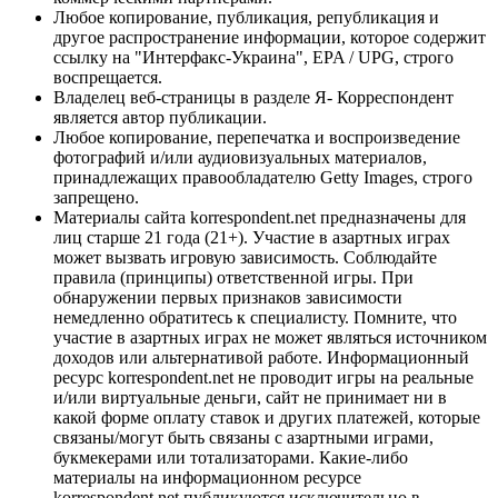
Любое копирование, публикация, републикация и
другое распространение информации, которое содержит
ссылку на "Интерфакс-Украина", EPA / UPG, строго
воспрещается.
Владелец веб-страницы в разделе Я- Корреспондент
является автор публикации.
Любое копирование, перепечатка и воспроизведение
фотографий и/или аудиовизуальных материалов,
принадлежащих правообладателю Getty Images, строго
запрещено.
Материалы сайта korrespondent.net предназначены для
лиц старше 21 года (21+). Участие в азартных играх
может вызвать игровую зависимость. Соблюдайте
правила (принципы) ответственной игры. При
обнаружении первых признаков зависимости
немедленно обратитесь к специалисту. Помните, что
участие в азартных играх не может являться источником
доходов или альтернативой работе. Информационный
ресурс korrespondent.net не проводит игры на реальные
и/или виртуальные деньги, сайт не принимает ни в
какой форме оплату ставок и других платежей, которые
связаны/могут быть связаны с азартными играми,
букмекерами или тотализаторами. Какие-либо
материалы на информационном ресурсе
korrespondent.net публикуются исключительно в