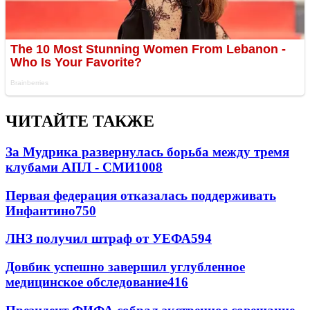
ЧИТАЙТЕ ТАКЖЕ
За Мудрика развернулась борьба между тремя
клубами АПЛ - СМИ
1008
Первая федерация отказалась поддерживать
Инфантино
750
ЛНЗ получил штраф от УЕФА
594
Довбик успешно завершил углубленное
медицинское обследование
416