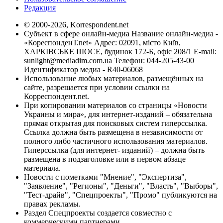
Редакция
© 2000-2026, Korrespondent.net
Субъект в сфере онлайн-медиа Название онлайн-медиа -
«КореспонденТ.net» Адрес: 02091, місто Київ,
ХАРКІВСЬКЕ ШОСЕ, будинок 172-Б, офіс 208/1 E-mail:
sunlight@mediadim.com.ua
Телефон: 044-205-43-00
Идентификатор медиа - R40-06068
Использование любых материалов, размещённых на
сайте, разрешается при условии ссылки на
Корреспондент.net.
При копировании материалов со страницы «Новости
Украины и мира», для интернет-изданий – обязательна
прямая открытая для поисковых систем гиперссылка.
Ссылка должна быть размещена в независимости от
полного либо частичного использования материалов.
Гиперссылка (для интернет- изданий) – должна быть
размещена в подзаголовке или в первом абзаце
материала.
Новости с пометками "Мнение", "Экспертиза",
"Заявление", "Регионы", "Деньги", "Власть", "Выборы",
"Тест-драйв", "Спецпроекты", "Промо" публикуются на
правах рекламы.
Раздел Спецпроекты создается совместно с
коммерческими партнерами.