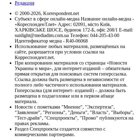
Редакция
© 2000-2026, Korrespondent.net
Субъект в сфере онлайн-медиа Название онлайн-медиа -
«КореспонденТ.net» Адрес: 02091, місто Київ,
ХАРКІВСЬКЕ ШОСЕ, будинок 172-Б, офіс 208/1 E-mail:
sunlight@mediadim.com.ua
Телефон: 044-205-43-00
Идентификатор медиа - R40-06068
Использование любых материалов, размещённых на
сайте, разрешается при условии ссылки на
Корреспондент.net.
При копировании материалов со страницы «Новости
Украины и мира», для интернет-изданий – обязательна
прямая открытая для поисковых систем гиперссылка.
Ссылка должна быть размещена в независимости от
полного либо частичного использования материалов.
Гиперссылка (для интернет- изданий) – должна быть
размещена в подзаголовке или в первом абзаце
материала.
Новости с пометками "Мнение", "Экспертиза",
"Заявление", "Регионы", "Деньги", "Власть", "Выборы",
"Тест-драйв", "Спецпроекты", "Промо" публикуются на
правах рекламы.
Раздел Спецпроекты создается совместно с
коммерческими партнерами.