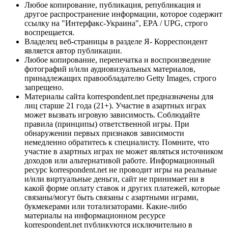
Любое копирование, публикация, републикация и
другое распространение информации, которое содержит
ссылку на "Интерфакс-Украина", EPA / UPG, строго
воспрещается.
Владелец веб-страницы в разделе Я- Корреспондент
является автор публикации.
Любое копирование, перепечатка и воспроизведение
фотографий и/или аудиовизуальных материалов,
принадлежащих правообладателю Getty Images, строго
запрещено.
Материалы сайта korrespondent.net предназначены для
лиц старше 21 года (21+). Участие в азартных играх
может вызвать игровую зависимость. Соблюдайте
правила (принципы) ответственной игры. При
обнаружении первых признаков зависимости
немедленно обратитесь к специалисту. Помните, что
участие в азартных играх не может являться источником
доходов или альтернативой работе. Информационный
ресурс korrespondent.net не проводит игры на реальные
и/или виртуальные деньги, сайт не принимает ни в
какой форме оплату ставок и других платежей, которые
связаны/могут быть связаны с азартными играми,
букмекерами или тотализаторами. Какие-либо
материалы на информационном ресурсе
korrespondent.net публикуются исключительно в