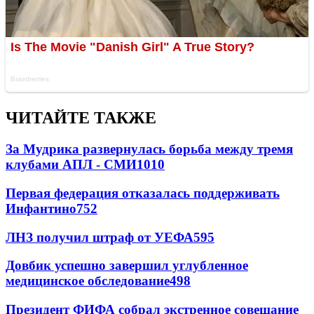
ЧИТАЙТЕ ТАКЖЕ
За Мудрика развернулась борьба между тремя
клубами АПЛ - СМИ
1010
Первая федерация отказалась поддерживать
Инфантино
752
ЛНЗ получил штраф от УЕФА
595
Довбик успешно завершил углубленное
медицинское обследование
498
Президент ФИФА собрал экстренное совещание