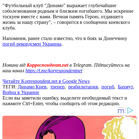
"Футбольный клуб "Динамо" выражает глубочайшие
соболезнования родным и близким погибшего. Мы искренне
тоскуем вместе с вами. Вечная память Герою, отдавшего
жизнь за нашу страну", – говорится в сообщении киевского
клуба.
Напомним, ранее стало известно, что в боях за Донеччину
погиб рекордсмен Украины
.
Новини від
Корреспондент.net
в Telegram. Підписуйтесь на
наш канал
https://t.me/korrespondentnet
Читайте Korrespondent.net в Google News
ТЕГИ:
Динамо Киев
,
тренер
,
реабилитация
,
погиб
,
Бахмут
,
Война в Украине
Если вы заметили ошибку, выделите необходимый текст и
нажмите Ctrl+Enter, чтобы сообщить об этом редакции.