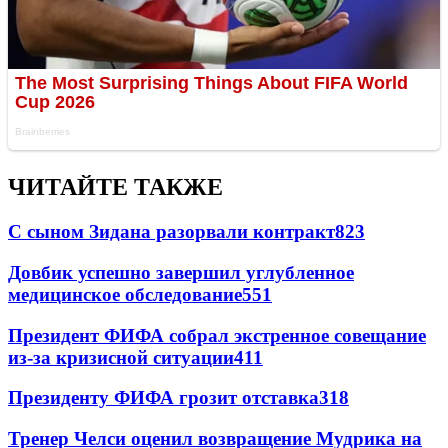
ЧИТАЙТЕ ТАКЖЕ
С сыном Зидана разорвали контракт
823
Довбик успешно завершил углубленное
медицинское обследование
551
Президент ФИФА собрал экстренное совещание
из-за кризисной ситуации
411
Президенту ФИФА грозит отставка
318
Тренер Челси оценил возвращение Мудрика на