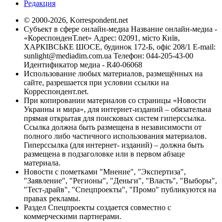
Редакция
© 2000-2026, Korrespondent.net
Субъект в сфере онлайн-медиа Название онлайн-медиа -
«КореспонденТ.net» Адрес: 02091, місто Київ,
ХАРКІВСЬКЕ ШОСЕ, будинок 172-Б, офіс 208/1 E-mail:
sunlight@mediadim.com.ua
Телефон: 044-205-43-00
Идентификатор медиа - R40-06068
Использование любых материалов, размещённых на
сайте, разрешается при условии ссылки на
Корреспондент.net.
При копировании материалов со страницы «Новости
Украины и мира», для интернет-изданий – обязательна
прямая открытая для поисковых систем гиперссылка.
Ссылка должна быть размещена в независимости от
полного либо частичного использования материалов.
Гиперссылка (для интернет- изданий) – должна быть
размещена в подзаголовке или в первом абзаце
материала.
Новости с пометками "Мнение", "Экспертиза",
"Заявление", "Регионы", "Деньги", "Власть", "Выборы",
"Тест-драйв", "Спецпроекты", "Промо" публикуются на
правах рекламы.
Раздел Спецпроекты создается совместно с
коммерческими партнерами.