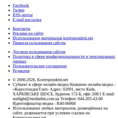
Facebook
Twitter
RSS-ленты
E-mail рассылка
Контакты
Реклама на сайте
Использование материалов korrespondent.net
Правила пользования сайтом
Договор пользования сайтом
Политика в сфере конфиденциальности и персональных
данных
Пользовательское соглашение
Редакция
© 2000-2026, Korrespondent.net
Субъект в сфере онлайн-медиа Название онлайн-медиа -
«КореспонденТ.net» Адрес: 02091, місто Київ,
ХАРКІВСЬКЕ ШОСЕ, будинок 172-Б, офіс 208/1 E-mail:
sunlight@mediadim.com.ua
Телефон: 044-205-43-00
Идентификатор медиа - R40-06068
Использование любых материалов, размещённых на
сайте, разрешается при условии ссылки на
Корреспондент.net.