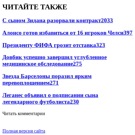
ЧИТАЙТЕ ТАКЖЕ
С сыном Зидана разорвали контракт
2033
Алонсо готов избавиться от 16 игроков Челси
397
Президенту ФИФА грозит отставка
323
Довбик успешно завершил углубленное
медицинское обследование
275
Звезда Барселоны поразил ярким
перевоплощением
271
Леганес объявил о подписании сына
легендарного футболиста
230
Читать комментарии
Полная версия сайта