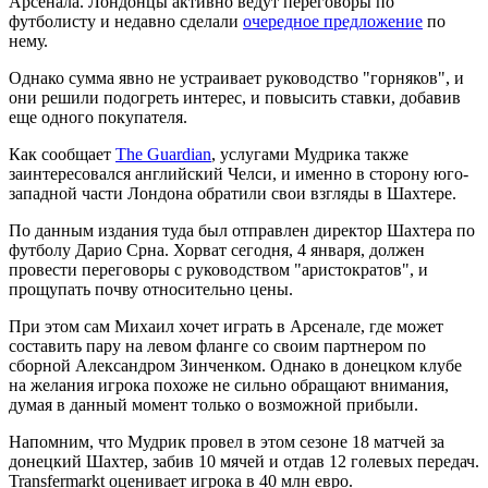
Арсенала. Лондонцы активно ведут переговоры по
футболисту и недавно сделали
очередное предложение
по
нему.
Однако сумма явно не устраивает руководство "горняков", и
они решили подогреть интерес, и повысить ставки, добавив
еще одного покупателя.
Как сообщает
The Guardian
, услугами Мудрика также
заинтересовался английский Челси, и именно в сторону юго-
западной части Лондона обратили свои взгляды в Шахтере.
По данным издания туда был отправлен директор Шахтера по
футболу Дарио Срна. Хорват сегодня, 4 января, должен
провести переговоры с руководством "аристократов", и
прощупать почву относительно цены.
При этом сам Михаил хочет играть в Арсенале, где может
составить пару на левом фланге со своим партнером по
сборной Александром Зинченком. Однако в донецком клубе
на желания игрока похоже не сильно обращают внимания,
думая в данный момент только о возможной прибыли.
Напомним, что Мудрик провел в этом сезоне 18 матчей за
донецкий Шахтер, забив 10 мячей и отдав 12 голевых передач.
Transfermarkt оценивает игрока в 40 млн евро.