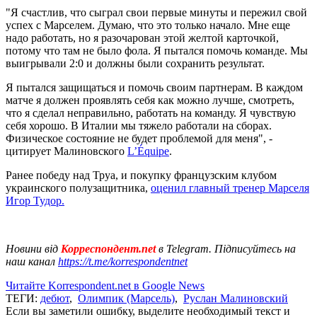
"Я счастлив, что сыграл свои первые минуты и пережил свой
успех с Марселем. Думаю, что это только начало. Мне еще
надо работать, но я разочарован этой желтой карточкой,
потому что там не было фола. Я пытался помочь команде. Мы
выигрывали 2:0 и должны были сохранить результат.
Я пытался защищаться и помочь своим партнерам. В каждом
матче я должен проявлять себя как можно лучше, смотреть,
что я сделал неправильно, работать на команду. Я чувствую
себя хорошо. В Италии мы тяжело работали на сборах.
Физическое состояние не будет проблемой для меня", -
цитирует Малиновского
L’Équipe
.
Ранее победу над Труа, и покупку французским клубом
украинского полузащитника,
оценил главный тренер Марселя
Игор Тудор.
Новини від
Корреспондент.net
в Telegram. Підписуйтесь на
наш канал
https://t.me/korrespondentnet
Читайте Korrespondent.net в Google News
ТЕГИ:
дебют
,
Олимпик (Марсель)
,
Руслан Малиновский
Если вы заметили ошибку, выделите необходимый текст и