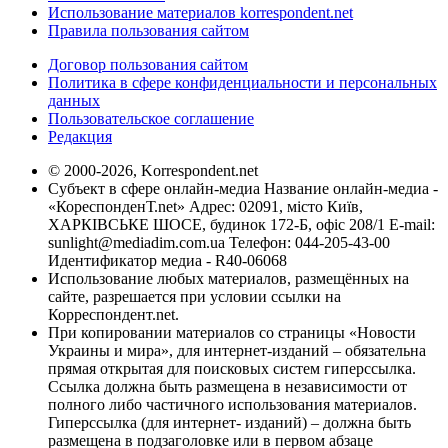
Использование материалов korrespondent.net
Правила пользования сайтом
Договор пользования сайтом
Политика в сфере конфиденциальности и персональных
данных
Пользовательское соглашение
Редакция
© 2000-2026, Korrespondent.net
Субъект в сфере онлайн-медиа Название онлайн-медиа -
«КореспонденТ.net» Адрес: 02091, місто Київ,
ХАРКІВСЬКЕ ШОСЕ, будинок 172-Б, офіс 208/1 E-mail:
sunlight@mediadim.com.ua
Телефон: 044-205-43-00
Идентификатор медиа - R40-06068
Использование любых материалов, размещённых на
сайте, разрешается при условии ссылки на
Корреспондент.net.
При копировании материалов со страницы «Новости
Украины и мира», для интернет-изданий – обязательна
прямая открытая для поисковых систем гиперссылка.
Ссылка должна быть размещена в независимости от
полного либо частичного использования материалов.
Гиперссылка (для интернет- изданий) – должна быть
размещена в подзаголовке или в первом абзаце