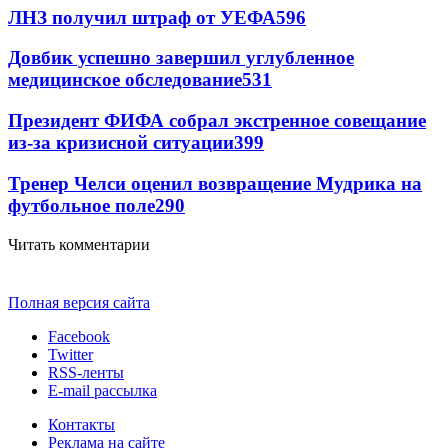
ЛНЗ получил штраф от УЕФА
596
Довбик успешно завершил углубленное
медицинское обследование
531
Президент ФИФА собрал экстренное совещание
из-за кризисной ситуации
399
Тренер Челси оценил возвращение Мудрика на
футбольное поле
290
Читать комментарии
Полная версия сайта
Facebook
Twitter
RSS-ленты
E-mail рассылка
Контакты
Реклама на сайте