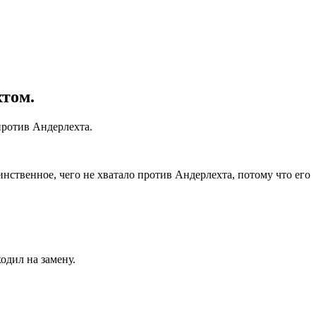
хтом.
против Андерлехта.
инственное, чего не хватало против Андерлехта, потому что его
.
одил на замену.