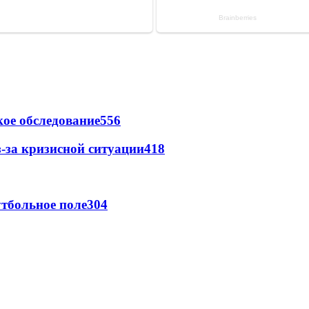
ое обследование
556
-за кризисной ситуации
418
тбольное поле
304