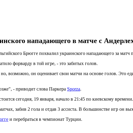
инского нападающего в матче с Андерле
льгийского Брюгге похвалил украинского нападающего за матч 
тило форварду в той игре, - это забитых голов.
но, возможно, он оценивает свои матчи на основе голов. Это ед
зже", - приводит слова Паркера
Sporza
.
оится сегодня, 19 января, начало в 21:45 по киевскому времени
тчах, забив 2 гола и отдав 3 ассиста. В большинстве игр он вых
югге
и перебраться в чемпионат Турции.