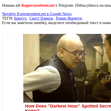
Новини від
Корреспондент.net
в Telegram. Підписуйтесь на на
Читайте Korrespondent.net в Google News
ТЕГИ:
Брюгге
,
Скотт Паркер
,
Роман Яремчук
Если вы заметили ошибку, выделите необходимый текст и нажми