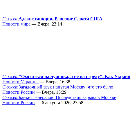
Сюжет
Адские санкции. Решение Сената США
Новости мира
— Вчера, 23:14
Сюжет
"Охотиться на лучника, а не на стрелу". Как Украи
Новости Украины
— Вчера, 16:38
Сюжет
Загадочный звук напугал Москву: что это было
Новости России
— Вчера, 15:29
Сюжет
Банкет генералов. Последствия взрыва в Москве
Новости России
— 6 августа 2026, 23:58