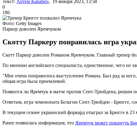
Текст:
Артем Карабец
, 19 января 2023, 13:58
0
186
Фото: Getty Images
Паркер доволен Яремчуком
Скотту Паркеру понравилась игра укра
Скотт Паркер доволен Романом Яремчуком. Главный тренер бе
По мнению английского специалиста, единственное, чего не хва
"Мне очень понравилось выступление Романа. Был рад за него, 
общая игра была приемлемой.
Появится ли Яремчук в матче против Сент-Трюйдена, решим по
Отметим, игра чемпионата Бельгии Сент-Трюйден - Брюгге, сост
В текущем сезоне украинский форвард отыграл за Брюгге в 23 ма
Ранее появилась информация, что
Яремчук может покинуть Бр