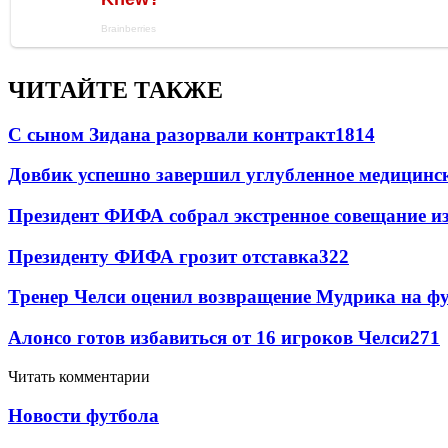
ЧИТАЙТЕ ТАКЖЕ
С сыном Зидана разорвали контракт
1814
Довбик успешно завершил углубленное медицинск
Президент ФИФА собрал экстренное совещание из
Президенту ФИФА грозит отставка
322
Тренер Челси оценил возвращение Мудрика на фу
Алонсо готов избавиться от 16 игроков Челси
271
Читать комментарии
Новости футбола