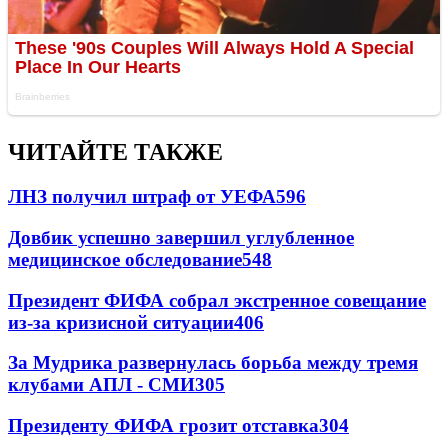
ЧИТАЙТЕ ТАКЖЕ
ЛНЗ получил штраф от УЕФА
596
Довбик успешно завершил углубленное
медицинское обследование
548
Президент ФИФА собрал экстренное совещание
из-за кризисной ситуации
406
За Мудрика развернулась борьба между тремя
клубами АПЛ - СМИ
305
Президенту ФИФА грозит отставка
304