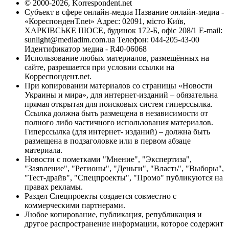
© 2000-2026, Korrespondent.net
Субъект в сфере онлайн-медиа Название онлайн-медиа -
«КореспонденТ.net» Адрес: 02091, місто Київ,
ХАРКІВСЬКЕ ШОСЕ, будинок 172-Б, офіс 208/1 E-mail:
sunlight@mediadim.com.ua
Телефон: 044-205-43-00
Идентификатор медиа - R40-06068
Использование любых материалов, размещённых на
сайте, разрешается при условии ссылки на
Корреспондент.net.
При копировании материалов со страницы «Новости
Украины и мира», для интернет-изданий – обязательна
прямая открытая для поисковых систем гиперссылка.
Ссылка должна быть размещена в независимости от
полного либо частичного использования материалов.
Гиперссылка (для интернет- изданий) – должна быть
размещена в подзаголовке или в первом абзаце
материала.
Новости с пометками "Мнение", "Экспертиза",
"Заявление", "Регионы", "Деньги", "Власть", "Выборы",
"Тест-драйв", "Спецпроекты", "Промо" публикуются на
правах рекламы.
Раздел Спецпроекты создается совместно с
коммерческими партнерами.
Любое копирование, публикация, републикация и
другое распространение информации, которое содержит