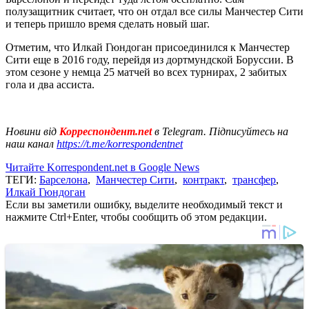
полузащитник считает, что он отдал все силы Манчестер Сити
и теперь пришло время сделать новый шаг.
Отметим, что Илкай Гюндоган присоединился к Манчестер
Сити еще в 2016 году, перейдя из дортмундской Боруссии. В
этом сезоне у немца 25 матчей во всех турнирах, 2 забитых
гола и два ассиста.
Новини від
Корреспондент.net
в Telegram. Підписуйтесь на
наш канал
https://t.me/korrespondentnet
Читайте Korrespondent.net в Google News
ТЕГИ:
Барселона
,
Манчестер Сити
,
контракт
,
трансфер
,
Илкай Гюндоган
Если вы заметили ошибку, выделите необходимый текст и
нажмите Ctrl+Enter, чтобы сообщить об этом редакции.