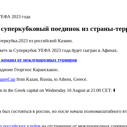
суперкубковый поединок из страны-тер
еркубка-2023 из российской Казани.
матч за Суперкубок УЕФА 2023 года будет сыгран в Афинах.
х команд от международных турниров
тадионе Георгиос Караискакис.
uperCup
from Kazan, Russia, to Athens, Greece.
m in the Greek capital on Wednesday 16 August at 21:00 CET: ⬇️
был состояться в россии, но после начала полномасштабного вт
ю российских клубов
на отстранение от международных соревно