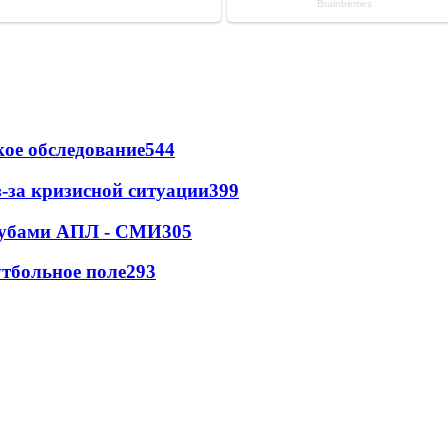
ое обследование
544
-за кризисной ситуации
399
клубами АПЛ - СМИ
305
тбольное поле
293