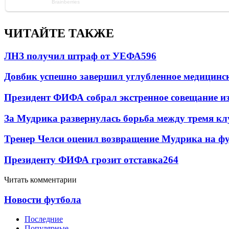
ЧИТАЙТЕ ТАКЖЕ
ЛНЗ получил штраф от УЕФА
596
Довбик успешно завершил углубленное медицинск
Президент ФИФА собрал экстренное совещание из
За Мудрика развернулась борьба между тремя 
Тренер Челси оценил возвращение Мудрика на фу
Президенту ФИФА грозит отставка
264
Читать комментарии
Новости футбола
Последние
Популярные