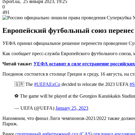
iSport.ua, 25 января 2023, 19:25
0
491
Европейский футбольный союз перенес 
УЕФА принял официальное решение перенести проведение Суп
Как сообщает пресс-служба Европейского футбольного союза, 
Читай также:
УЕФА оставит в силе отстранение российски
Поединок состоится в столице Греции в среду, 16 августа, на с
🇬🇷 The
#UEFAExCo
decided to relocate the 2023 UEFA
#S
⚽ The game will be played at the Georgios Karaiskakis Stadiu
— UEFA (@UEFA)
January 25, 2023
Напомним, что финал Лиги чемпионов-2021/2022 также должен 
Париж.
Ранее
спортивный арбитражный суд (CAS) отклонил апелляци