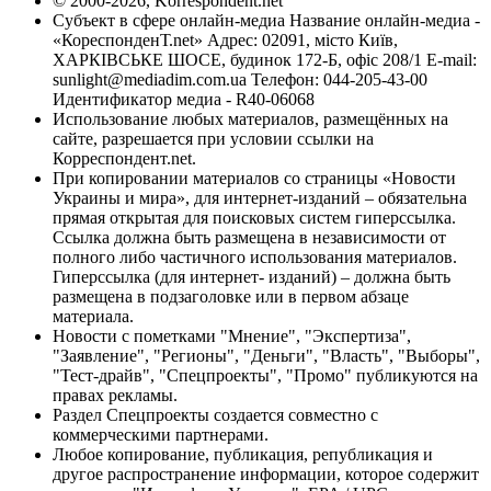
© 2000-2026, Korrespondent.net
Субъект в сфере онлайн-медиа Название онлайн-медиа -
«КореспонденТ.net» Адрес: 02091, місто Київ,
ХАРКІВСЬКЕ ШОСЕ, будинок 172-Б, офіс 208/1 E-mail:
sunlight@mediadim.com.ua
Телефон: 044-205-43-00
Идентификатор медиа - R40-06068
Использование любых материалов, размещённых на
сайте, разрешается при условии ссылки на
Корреспондент.net.
При копировании материалов со страницы «Новости
Украины и мира», для интернет-изданий – обязательна
прямая открытая для поисковых систем гиперссылка.
Ссылка должна быть размещена в независимости от
полного либо частичного использования материалов.
Гиперссылка (для интернет- изданий) – должна быть
размещена в подзаголовке или в первом абзаце
материала.
Новости с пометками "Мнение", "Экспертиза",
"Заявление", "Регионы", "Деньги", "Власть", "Выборы",
"Тест-драйв", "Спецпроекты", "Промо" публикуются на
правах рекламы.
Раздел Спецпроекты создается совместно с
коммерческими партнерами.
Любое копирование, публикация, републикация и
другое распространение информации, которое содержит