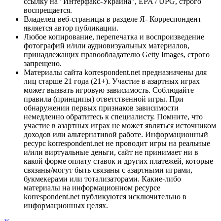
ссылку на "Интерфакс-Украина", EPA / UPG, строго
воспрещается.
Владелец веб-страницы в разделе Я- Корреспондент
является автор публикации.
Любое копирование, перепечатка и воспроизведение
фотографий и/или аудиовизуальных материалов,
принадлежащих правообладателю Getty Images, строго
запрещено.
Материалы сайта korrespondent.net предназначены для
лиц старше 21 года (21+). Участие в азартных играх
может вызвать игровую зависимость. Соблюдайте
правила (принципы) ответственной игры. При
обнаружении первых признаков зависимости
немедленно обратитесь к специалисту. Помните, что
участие в азартных играх не может являться источником
доходов или альтернативой работе. Информационный
ресурс korrespondent.net не проводит игры на реальные
и/или виртуальные деньги, сайт не принимает ни в
какой форме оплату ставок и других платежей, которые
связаны/могут быть связаны с азартными играми,
букмекерами или тотализаторами. Какие-либо
материалы на информационном ресурсе
korrespondent.net публикуются исключительно в
информационных целях.