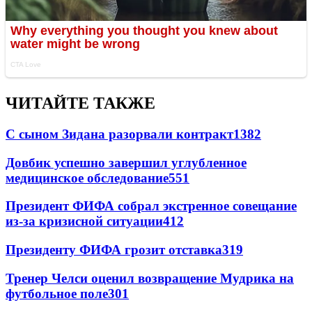
ЧИТАЙТЕ ТАКЖЕ
С сыном Зидана разорвали контракт
1382
Довбик успешно завершил углубленное
медицинское обследование
551
Президент ФИФА собрал экстренное совещание
из-за кризисной ситуации
412
Президенту ФИФА грозит отставка
319
Тренер Челси оценил возвращение Мудрика на
футбольное поле
301