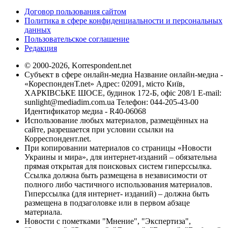
Договор пользования сайтом
Политика в сфере конфиденциальности и персональных
данных
Пользовательское соглашение
Редакция
© 2000-2026, Korrespondent.net
Субъект в сфере онлайн-медиа Название онлайн-медиа -
«КореспонденТ.net» Адрес: 02091, місто Київ,
ХАРКІВСЬКЕ ШОСЕ, будинок 172-Б, офіс 208/1 E-mail:
sunlight@mediadim.com.ua
Телефон: 044-205-43-00
Идентификатор медиа - R40-06068
Использование любых материалов, размещённых на
сайте, разрешается при условии ссылки на
Корреспондент.net.
При копировании материалов со страницы «Новости
Украины и мира», для интернет-изданий – обязательна
прямая открытая для поисковых систем гиперссылка.
Ссылка должна быть размещена в независимости от
полного либо частичного использования материалов.
Гиперссылка (для интернет- изданий) – должна быть
размещена в подзаголовке или в первом абзаце
материала.
Новости с пометками "Мнение", "Экспертиза",