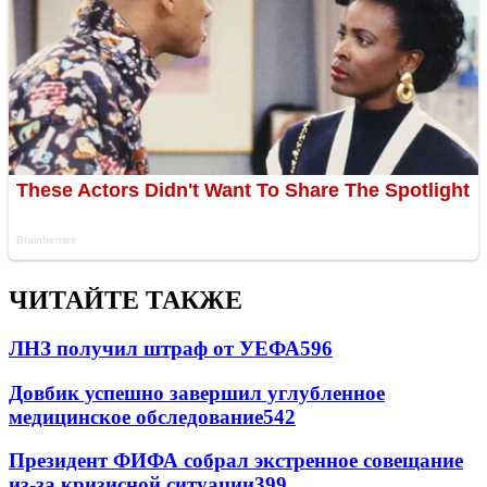
ЧИТАЙТЕ ТАКЖЕ
ЛНЗ получил штраф от УЕФА
596
Довбик успешно завершил углубленное
медицинское обследование
542
Президент ФИФА собрал экстренное совещание
из-за кризисной ситуации
399