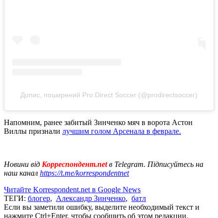
Допис, поширений Pro:Direct Soccer (@prodirectsoccer)
Напомним, ранее забитый Зинченко мяч в ворота Астон
Виллы признали
лучшим голом Арсенала в феврале.
Новини від
Корреспондент.net
в Telegram. Підписуйтесь на
наш канал
https://t.me/korrespondentnet
Читайте Korrespondent.net в Google News
ТЕГИ:
блогер
,
Александр Зинченко
,
батл
Если вы заметили ошибку, выделите необходимый текст и
нажмите Ctrl+Enter, чтобы сообщить об этом редакции.