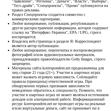
"Заявление", "Регионы", "Деньги", "Власть", "Выборы",
"Тест-драйв", "Спецпроекты", "Промо" публикуются на
правах рекламы.
Раздел Спецпроекты создается совместно с
коммерческими партнерами.
Любое копирование, публикация, републикация и
другое распространение информации, которое содержит
ссылку на "Интерфакс-Украина", EPA / UPG, строго
воспрещается.
Владелец веб-страницы в разделе Я- Корреспондент
является автор публикации.
Любое копирование, перепечатка и воспроизведение
фотографий и/или аудиовизуальных материалов,
принадлежащих правообладателю Getty Images, строго
запрещено.
Материалы сайта korrespondent.net предназначены для
лиц старше 21 года (21+). Участие в азартных играх
может вызвать игровую зависимость. Соблюдайте
правила (принципы) ответственной игры. При
обнаружении первых признаков зависимости
немедленно обратитесь к специалисту. Помните, что
участие в азартных играх не может являться источником
доходов или альтернативой работе. Информационный
ресурс korrespondent.net не проводит игры на реальные
и/или виртуальные деньги, сайт не принимает ни в