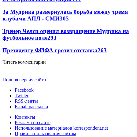
За Мудрика развернулась борьба между тремя
клубами АПЛ - СМИ
305
Тренер Челси оценил возвращение Мудрика на
футбольное поле
293
Президенту ФИФА грозит отставка
263
Читать комментарии
Полная версия сайта
Facebook
Twitter
RSS-ленты
E-mail рассылка
Контакты
Реклама на сайте
Использование материалов korrespondent.net
Правила пользования сайтом