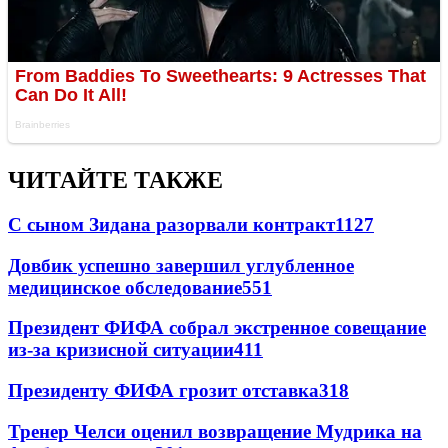
ЧИТАЙТЕ ТАКЖЕ
С сыном Зидана разорвали контракт
1127
Довбик успешно завершил углубленное
медицинское обследование
551
Президент ФИФА собрал экстренное совещание
из-за кризисной ситуации
411
Президенту ФИФА грозит отставка
318
Тренер Челси оценил возвращение Мудрика на