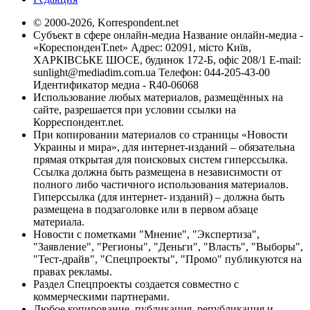
© 2000-2026, Korrespondent.net
Субъект в сфере онлайн-медиа Название онлайн-медиа -
«КореспонденТ.net» Адрес: 02091, місто Київ,
ХАРКІВСЬКЕ ШОСЕ, будинок 172-Б, офіс 208/1 E-mail:
sunlight@mediadim.com.ua
Телефон: 044-205-43-00
Идентификатор медиа - R40-06068
Использование любых материалов, размещённых на
сайте, разрешается при условии ссылки на
Корреспондент.net.
При копировании материалов со страницы «Новости
Украины и мира», для интернет-изданий – обязательна
прямая открытая для поисковых систем гиперссылка.
Ссылка должна быть размещена в независимости от
полного либо частичного использования материалов.
Гиперссылка (для интернет- изданий) – должна быть
размещена в подзаголовке или в первом абзаце
материала.
Новости с пометками "Мнение", "Экспертиза",
"Заявление", "Регионы", "Деньги", "Власть", "Выборы",
"Тест-драйв", "Спецпроекты", "Промо" публикуются на
правах рекламы.
Раздел Спецпроекты создается совместно с
коммерческими партнерами.
Любое копирование, публикация, републикация и