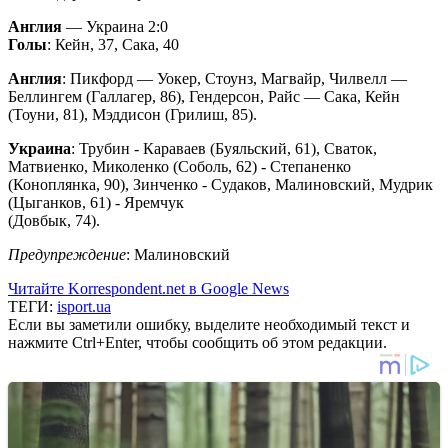
Англия
— Украина 2:0
Голы
: Кейн, 37, Сака, 40
Англия
: Пикфорд — Уокер, Стоунз, Магвайр, Чилвелл —
Беллингем (Галлагер, 86), Гендерсон, Райс — Сака, Кейн
(Тоуни, 81), Мэддисон (Грилиш, 85).
Украина
: Трубин - Караваев (Буяльский, 61), Сваток,
Матвиенко, Миколенко (Соболь, 62) - Степаненко
(Коноплянка, 90), Зинченко - Судаков, Малиновский, Мудрик
(Цыганков, 61) - Яремчук
(Довбык, 74).
Предупреждение
: Малиновский
Читайте Korrespondent.net в Google News
ТЕГИ:
isport.ua
Если вы заметили ошибку, выделите необходимый текст и
нажмите Ctrl+Enter, чтобы сообщить об этом редакции.