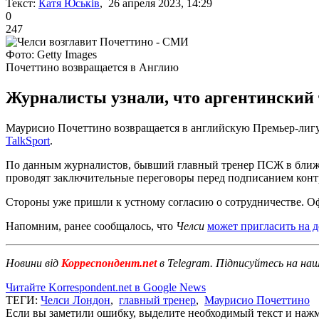
Текст:
Катя Юськів
, 26 апреля 2023, 14:29
0
247
Фото: Getty Images
Почеттино возвращается в Англию
Журналисты узнали, что аргентинский 
Маурисио Почеттино возвращается в английскую Премьер-лигу. Б
TalkSport
.
По данным журналистов, бывший главный тренер ПСЖ в ближай
проводят заключительные переговоры перед подписанием конт
Стороны уже пришли к устному согласию о сотрудничестве. О
Напомним, ранее сообщалось, что
Челси
может пригласить на 
Новини від
Корреспондент.net
в Telegram. Підписуйтесь на на
Читайте Korrespondent.net в Google News
ТЕГИ:
Челси Лондон
,
главный тренер
,
Маурисио Почеттино
Если вы заметили ошибку, выделите необходимый текст и нажми