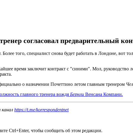
тренер согласовал предварительный кон
олее того, специалист снова будет работать в Лондоне, вот тол
шее время заключит контракт с "синими". Мол, руководство л
ракта.
фициально о назначении Почеттино летом главным тренером
Че
должность главного тренера вождя
Бернли
Венсана Компани.
ш канал
https://t.me/korrespondentnet
те Ctrl+Enter, чтобы сообщить об этом редакции.