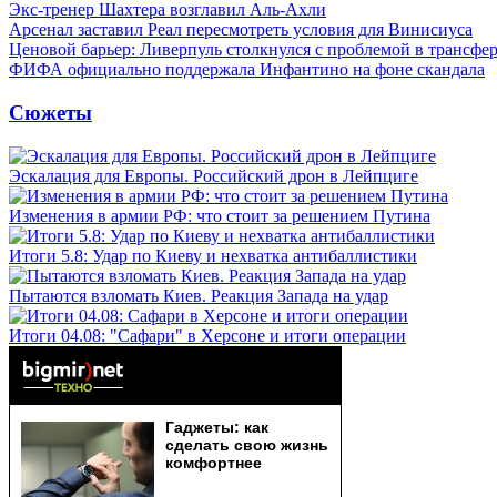
Экс-тренер Шахтера возглавил Аль-Ахли
Арсенал заставил Реал пересмотреть условия для Винисиуса
Ценовой барьер: Ливерпуль столкнулся с проблемой в трансф
ФИФА официально поддержала Инфантино на фоне скандала
Сюжеты
Эскалация для Европы. Российский дрон в Лейпциге
Изменения в армии РФ: что стоит за решением Путина
Итоги 5.8: Удар по Киеву и нехватка антибаллистики
Пытаются взломать Киев. Реакция Запада на удар
Итоги 04.08: "Сафари" в Херсоне и итоги операции