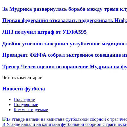
За Мудрика развернулась борьба между тремя 
Первая федерация отказалась поддерживать Инф
ЛНЗ получил штраф от УЕФА
595
Довбик успешно завершил углубленное медицинск
Президент ФИФА собрал экстренное совещание из
Тренер Челси оценил возвращение Мудрика на фу
Читать комментарии
Новости футбола
Последние
Популярные
Комментируемые
В Уганде напали на капитана футбольной сборной с трагическ