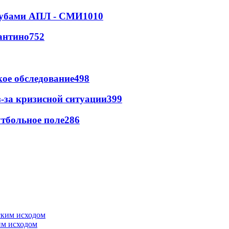
клубами АПЛ - СМИ
1010
антино
752
ое обследование
498
-за кризисной ситуации
399
тбольное поле
286
им исходом