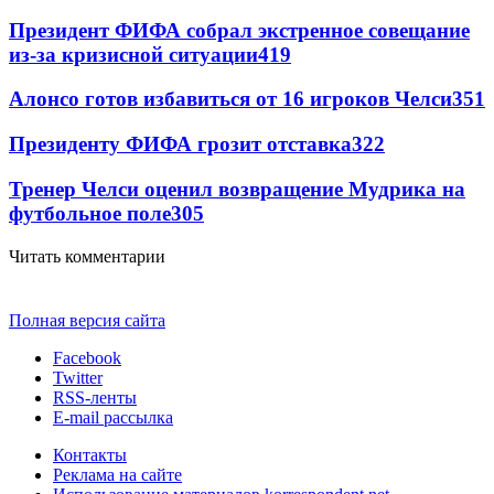
Президент ФИФА собрал экстренное совещание
из-за кризисной ситуации
419
Алонсо готов избавиться от 16 игроков Челси
351
Президенту ФИФА грозит отставка
322
Тренер Челси оценил возвращение Мудрика на
футбольное поле
305
Читать комментарии
Полная версия сайта
Facebook
Twitter
RSS-ленты
E-mail рассылка
Контакты
Реклама на сайте