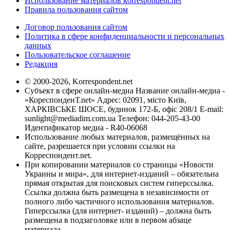
Использование материалов korrespondent.net
Правила пользования сайтом
Договор пользования сайтом
Политика в сфере конфиденциальности и персональных
данных
Пользовательское соглашение
Редакция
© 2000-2026, Korrespondent.net
Субъект в сфере онлайн-медиа Название онлайн-медиа -
«КореспонденТ.net» Адрес: 02091, місто Київ,
ХАРКІВСЬКЕ ШОСЕ, будинок 172-Б, офіс 208/1 E-mail:
sunlight@mediadim.com.ua
Телефон: 044-205-43-00
Идентификатор медиа - R40-06068
Использование любых материалов, размещённых на
сайте, разрешается при условии ссылки на
Корреспондент.net.
При копировании материалов со страницы «Новости
Украины и мира», для интернет-изданий – обязательна
прямая открытая для поисковых систем гиперссылка.
Ссылка должна быть размещена в независимости от
полного либо частичного использования материалов.
Гиперссылка (для интернет- изданий) – должна быть
размещена в подзаголовке или в первом абзаце
материала.