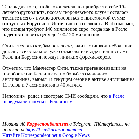
Теперь для того, чтобы окончательно приобрести себе 19-
летнего футболиста, боссам "королевского клуба" осталось
труднее всего - нужно договориться о приемлемой сумме
отступных Боруссией. Источник со ссылкой на Bild отмечает,
что немцы требуют 140 миллионов евро, тогда как в Реале
надеется снизить цену до 100-120 миллионов.
Считается, что клубам осталось уладить слишком небольшие
детали, все остальное уже согласовано и ждет подписи. Ни
Реал, ни Боруссия не ждут никаких форс-мажоров.
Отметим, что Манчестер Сити, также претендовавший на
приобретение Беллингема по борьбе за молодого
англичанина, выбыл. В текущем сезоне в активе англичанина
11 голов и 7 ассистистов в 40 матчах.
Напомним, ранее некоторые СМИ сообщали, что
в Реале
передумали покупать Беллингема.
Новини від
Корреспондент.net
в Telegram. Підписуйтесь на
наш канал
https://t.me/korrespondentnet
Читайте Korrespondent.net в Google News