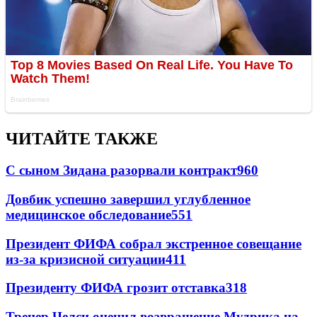
ЧИТАЙТЕ ТАКЖЕ
С сыном Зидана разорвали контракт
960
Довбик успешно завершил углубленное
медицинское обследование
551
Президент ФИФА собрал экстренное совещание
из-за кризисной ситуации
411
Президенту ФИФА грозит отставка
318
Тренер Челси оценил возвращение Мудрика на