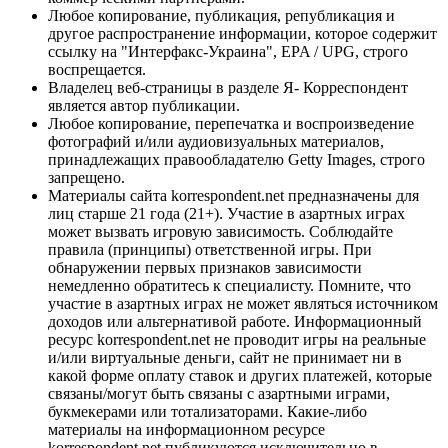
Любое копирование, публикация, републикация и
другое распространение информации, которое содержит
ссылку на "Интерфакс-Украина", EPA / UPG, строго
воспрещается.
Владелец веб-страницы в разделе Я- Корреспондент
является автор публикации.
Любое копирование, перепечатка и воспроизведение
фотографий и/или аудиовизуальных материалов,
принадлежащих правообладателю Getty Images, строго
запрещено.
Материалы сайта korrespondent.net предназначены для
лиц старше 21 года (21+). Участие в азартных играх
может вызвать игровую зависимость. Соблюдайте
правила (принципы) ответственной игры. При
обнаружении первых признаков зависимости
немедленно обратитесь к специалисту. Помните, что
участие в азартных играх не может являться источником
доходов или альтернативой работе. Информационный
ресурс korrespondent.net не проводит игры на реальные
и/или виртуальные деньги, сайт не принимает ни в
какой форме оплату ставок и других платежей, которые
связаны/могут быть связаны с азартными играми,
букмекерами или тотализаторами. Какие-либо
материалы на информационном ресурсе
korrespondent.net публикуются исключительно в