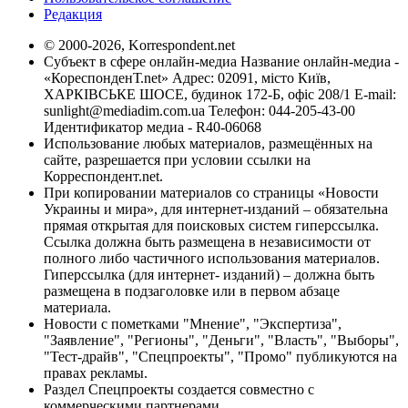
Редакция
© 2000-2026, Korrespondent.net
Субъект в сфере онлайн-медиа Название онлайн-медиа -
«КореспонденТ.net» Адрес: 02091, місто Київ,
ХАРКІВСЬКЕ ШОСЕ, будинок 172-Б, офіс 208/1 E-mail:
sunlight@mediadim.com.ua
Телефон: 044-205-43-00
Идентификатор медиа - R40-06068
Использование любых материалов, размещённых на
сайте, разрешается при условии ссылки на
Корреспондент.net.
При копировании материалов со страницы «Новости
Украины и мира», для интернет-изданий – обязательна
прямая открытая для поисковых систем гиперссылка.
Ссылка должна быть размещена в независимости от
полного либо частичного использования материалов.
Гиперссылка (для интернет- изданий) – должна быть
размещена в подзаголовке или в первом абзаце
материала.
Новости с пометками "Мнение", "Экспертиза",
"Заявление", "Регионы", "Деньги", "Власть", "Выборы",
"Тест-драйв", "Спецпроекты", "Промо" публикуются на
правах рекламы.
Раздел Спецпроекты создается совместно с
коммерческими партнерами.