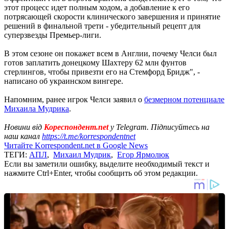
этот процесс идет полным ходом, а добавление к его
потрясающей скорости клинического завершения и принятие
решений в финальной трети - убедительный рецепт для
суперзвезды Премьер-лиги.
В этом сезоне он покажет всем в Англии, почему Челси был
готов заплатить донецкому Шахтеру 62 млн фунтов
стерлингов, чтобы привезти его на Стемфорд Бридж", -
написано об украинском вингере.
Напомним, ранее игрок Челси заявил о
безмерном потенциале
Михаила Мудрика
.
Новини від
Кореспондент.net
у Telegram. Підписуйтесь на
наш канал
https://t.me/korrespondentnet
Читайте Korrespondent.net в Google News
ТЕГИ:
АПЛ
,
Михаил Мудрик
,
Егор Ярмолюк
Если вы заметили ошибку, выделите необходимый текст и
нажмите Ctrl+Enter, чтобы сообщить об этом редакции.