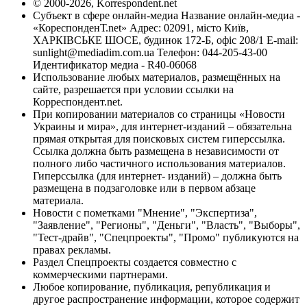
© 2000-2026, Korrespondent.net
Субъект в сфере онлайн-медиа Название онлайн-медиа -
«КореспонденТ.net» Адрес: 02091, місто Київ,
ХАРКІВСЬКЕ ШОСЕ, будинок 172-Б, офіс 208/1 E-mail:
sunlight@mediadim.com.ua
Телефон: 044-205-43-00
Идентификатор медиа - R40-06068
Использование любых материалов, размещённых на
сайте, разрешается при условии ссылки на
Корреспондент.net.
При копировании материалов со страницы «Новости
Украины и мира», для интернет-изданий – обязательна
прямая открытая для поисковых систем гиперссылка.
Ссылка должна быть размещена в независимости от
полного либо частичного использования материалов.
Гиперссылка (для интернет- изданий) – должна быть
размещена в подзаголовке или в первом абзаце
материала.
Новости с пометками "Мнение", "Экспертиза",
"Заявление", "Регионы", "Деньги", "Власть", "Выборы",
"Тест-драйв", "Спецпроекты", "Промо" публикуются на
правах рекламы.
Раздел Спецпроекты создается совместно с
коммерческими партнерами.
Любое копирование, публикация, републикация и
другое распространение информации, которое содержит