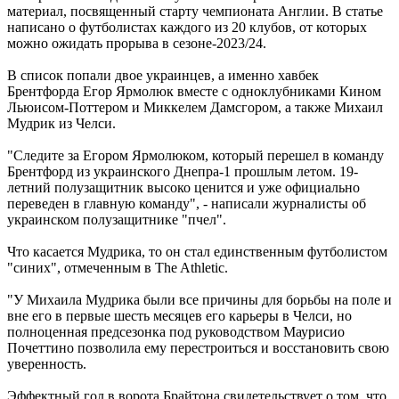
материал, посвященный старту чемпионата Англии. В статье
написано о футболистах каждого из 20 клубов, от которых
можно ожидать прорыва в сезоне-2023/24.
В список попали двое украинцев, а именно хавбек
Брентфорда Егор Ярмолюк вместе с одноклубниками Кином
Льюисом-Поттером и Миккелем Дамсгором, а также Михаил
Мудрик из Челси.
"Следите за Егором Ярмолюком, который перешел в команду
Брентфорд из украинского Днепра-1 прошлым летом. 19-
летний полузащитник высоко ценится и уже официально
переведен в главную команду", - написали журналисты об
украинском полузащитнике "пчел".
Что касается Мудрика, то он стал единственным футболистом
"синих", отмеченным в The Athletic.
"У Михаила Мудрика были все причины для борьбы на поле и
вне его в первые шесть месяцев его карьеры в Челси, но
полноценная предсезонка под руководством Маурисио
Почеттино позволила ему перестроиться и восстановить свою
уверенность.
Эффектный гол в ворота Брайтона свидетельствует о том, что