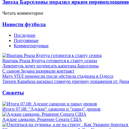
Звезда Барселоны поразил ярким перевоплощени
Читать комментарии
Новости футбола
Последние
Популярные
Комментируемые
Вратарь Реала Куртуа готовится к старту сезона
Ливерпуль хочет подписать капитана Барселоны
С сыном Зидана разорвали контракт
Матч УПЛ перенесли после обстрела стадиона в Одессе
Тренер Карабаха раскрыл главную причину поражения от Дин
Сюжеты
Итоги 07.08: "Адские" санкции и "парад" дронов
Адские санкции. Решение Сената США