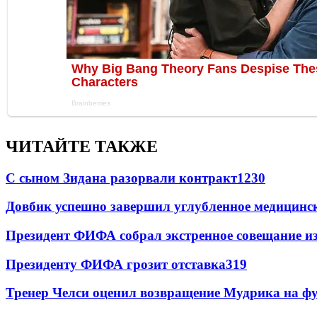
ЧИТАЙТЕ ТАКЖЕ
С сыном Зидана разорвали контракт
1230
Довбик успешно завершил углубленное медицинск
Президент ФИФА собрал экстренное совещание из
Президенту ФИФА грозит отставка
319
Тренер Челси оценил возвращение Мудрика на фу