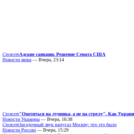
Сюжет
Адские санкции. Решение Сената США
Новости мира
— Вчера, 23:14
Сюжет
"Охотиться на лучника, а не на стрелу". Как Украи
Новости Украины
— Вчера, 16:38
Сюжет
Загадочный звук напугал Москву: что это было
Новости России
— Вчера, 15:29