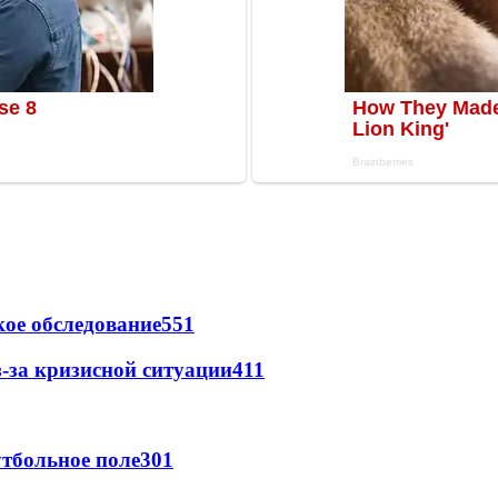
ое обследование
551
-за кризисной ситуации
411
тбольное поле
301