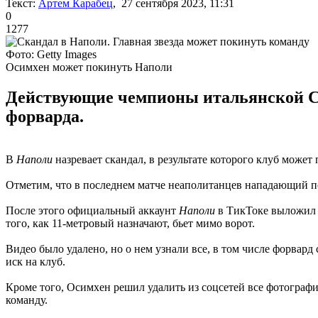
Текст:
Артем Карабец
, 27 сентября 2023, 11:31
0
1277
Фото: Getty Images
Осимхен может покинуть Наполи
Действующие чемпионы итальянской Се
форварда.
В
Наполи
назревает скандал, в результате которого клуб может
Отметим, что в последнем матче неаполитанцев нападающий по
После этого официальный аккаунт
Наполи
в ТикТоке выложил с
того, как 11-метровый назначают, бьет мимо ворот.
Видео было удалено, но о нем узнали все, в том числе форвард
иск на клуб.
Кроме того, Осимхен решил удалить из соцсетей все фотограф
команду.