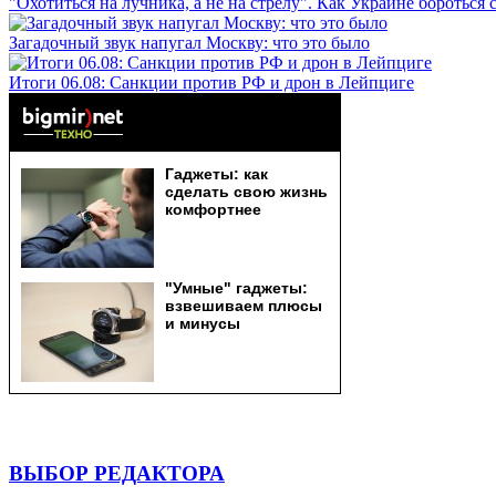
"Охотиться на лучника, а не на стрелу". Как Украине бороться 
Загадочный звук напугал Москву: что это было
Итоги 06.08: Санкции против РФ и дрон в Лейпциге
ВЫБОР РЕДАКТОРА