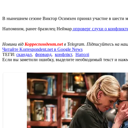
В нынешнем сезоне Виктор Осимхен принял участие в шести ма
Напомним, ранее бразилец Неймар
опроверг слухи о конфликт
Новини від
Корреспондент.net
в Telegram. Підписуйтесь на на
Читайте Korrespondent.net в Google News
ТЕГИ:
скандал
,
форвард
,
конфлікт
,
Наполі
Если вы заметили ошибку, выделите необходимый текст и нажми