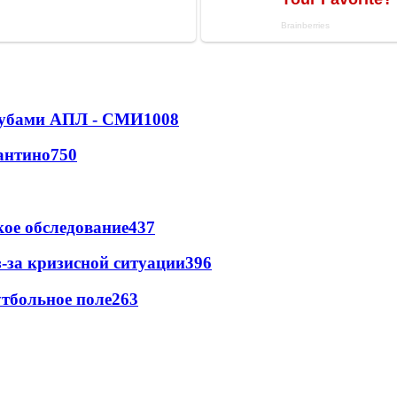
клубами АПЛ - СМИ
1008
антино
750
ое обследование
437
-за кризисной ситуации
396
тбольное поле
263