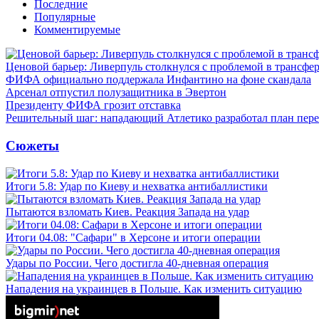
Последние
Популярные
Комментируемые
Ценовой барьер: Ливерпуль столкнулся с проблемой в трансф
ФИФА официально поддержала Инфантино на фоне скандала
Арсенал отпустил полузащитника в Эвертон
Президенту ФИФА грозит отставка
Решительный шаг: нападающий Атлетико разработал план пере
Сюжеты
Итоги 5.8: Удар по Киеву и нехватка антибаллистики
Пытаются взломать Киев. Реакция Запада на удар
Итоги 04.08: "Сафари" в Херсоне и итоги операции
Удары по России. Чего достигла 40-дневная операция
Нападения на украинцев в Польше. Как изменить ситуацию