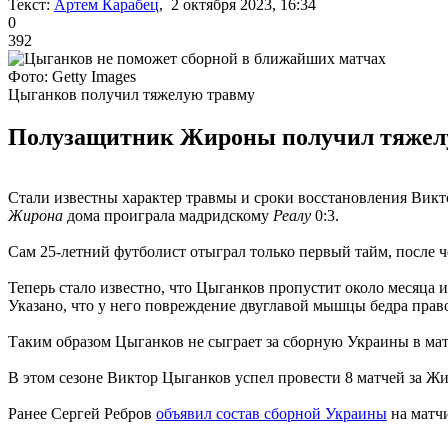
Текст:
Артем Карабец
, 2 октября 2023, 16:34
0
392
Фото: Getty Images
Цыганков получил тяжелую травму
Полузащитник Жироны получил тяжелую
Стали известны характер травмы и сроки восстановления Викт
Жирона
дома проиграла мадридскому
Реалу
0:3.
Сам 25-летний футболист отыграл только первый тайм, после ч
Теперь стало известно, что Цыганков пропустит около месяца 
Указано, что у него повреждение двуглавой мышцы бедра право
Таким образом Цыганков не сыграет за сборную Украины в мат
В этом сезоне Виктор Цыганков успел провести 8 матчей за Жиро
Ранее Сергей Ребров
объявил состав сборной Украины
на матчи