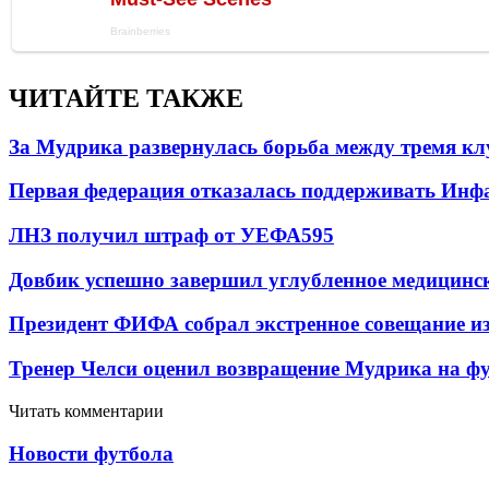
ЧИТАЙТЕ ТАКЖЕ
За Мудрика развернулась борьба между тремя 
Первая федерация отказалась поддерживать Инф
ЛНЗ получил штраф от УЕФА
595
Довбик успешно завершил углубленное медицинск
Президент ФИФА собрал экстренное совещание из
Тренер Челси оценил возвращение Мудрика на фу
Читать комментарии
Новости футбола