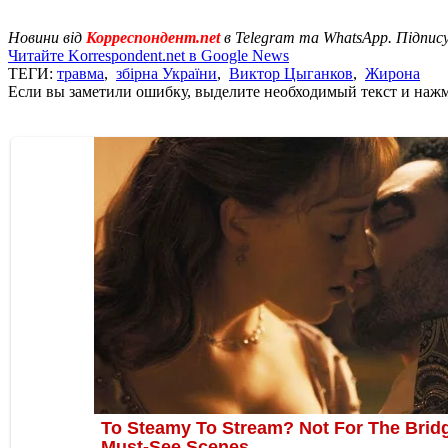
Новини від
Корреспондент.net
в Telegram та WhatsApp. Підпис
Читайте Korrespondent.net в Google News
ТЕГИ:
травма
,
збірна України
,
Виктор Цыганков
,
Жирона
Если вы заметили ошибку, выделите необходимый текст и нажми