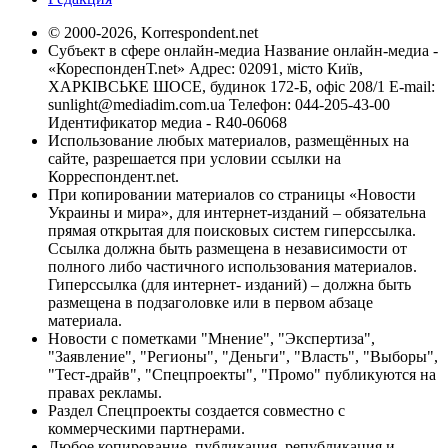
© 2000-2026, Korrespondent.net
Субъект в сфере онлайн-медиа Название онлайн-медиа -
«КореспонденТ.net» Адрес: 02091, місто Київ,
ХАРКІВСЬКЕ ШОСЕ, будинок 172-Б, офіс 208/1 E-mail:
sunlight@mediadim.com.ua
Телефон: 044-205-43-00
Идентификатор медиа - R40-06068
Использование любых материалов, размещённых на
сайте, разрешается при условии ссылки на
Корреспондент.net.
При копировании материалов со страницы «Новости
Украины и мира», для интернет-изданий – обязательна
прямая открытая для поисковых систем гиперссылка.
Ссылка должна быть размещена в независимости от
полного либо частичного использования материалов.
Гиперссылка (для интернет- изданий) – должна быть
размещена в подзаголовке или в первом абзаце
материала.
Новости с пометками "Мнение", "Экспертиза",
"Заявление", "Регионы", "Деньги", "Власть", "Выборы",
"Тест-драйв", "Спецпроекты", "Промо" публикуются на
правах рекламы.
Раздел Спецпроекты создается совместно с
коммерческими партнерами.
Любое копирование, публикация, републикация и