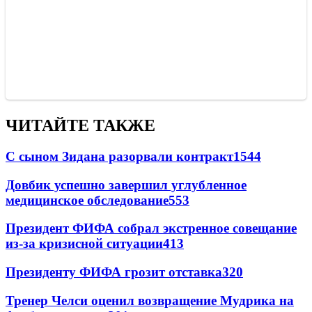
ЧИТАЙТЕ ТАКЖЕ
С сыном Зидана разорвали контракт
1544
Довбик успешно завершил углубленное
медицинское обследование
553
Президент ФИФА собрал экстренное совещание
из-за кризисной ситуации
413
Президенту ФИФА грозит отставка
320
Тренер Челси оценил возвращение Мудрика на