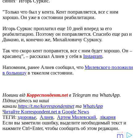
синих" Игорь Суркис.
"Только что был у кента. Кент поправляется, все с ним
хорошо. Он уже в состоянии реабилитации.
Игорь Суркис проплатил еще 10 дней вперед за его
реабилитацию. Поэтому он поправляется. Спасибо еще раз и
Динамо
, и, конечно же, Михайловичу Суркису.
Так что скоро кент поправится, все с ним будет хорошо. Он –
красавец”, – рассказал Алиев у себя в
Instagram
.
Напомним, ранее Алиев сообщил, что
Милевского положили
в больницу
в тяжелом состоянии.
Новини від
Корреспондент.net
в Telegram та WhatsApp.
Підписуйтесь на наші
канали
https://t.me/korrespondentnet
та
WhatsApp
Читайте Korrespondent.net в Google News
ТЕГИ:
здоровье
,
Алиев
,
Артем Милевский
,
лікарня
Если вы заметили ошибку, выделите необходимый текст и
нажмите Ctrl+Enter, чтобы сообщить об этом редакции.