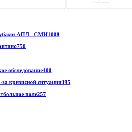
клубами АПЛ - СМИ
1008
антино
750
ое обследование
400
-за кризисной ситуации
395
тбольное поле
257