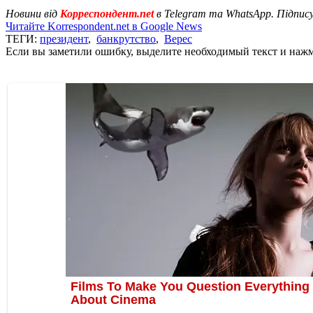
Новини від
Корреспондент.net
в Telegram та WhatsApp. Підпис
Читайте Korrespondent.net в Google News
ТЕГИ:
президент
,
банкрутство
,
Верес
Если вы заметили ошибку, выделите необходимый текст и нажми