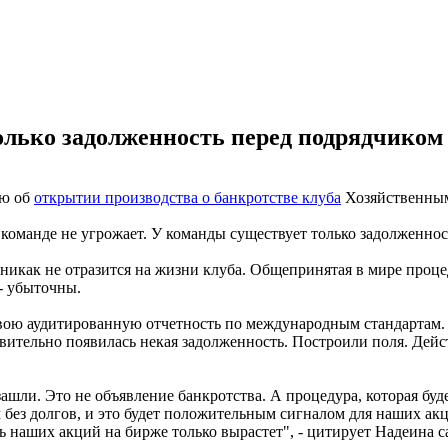
олько задолженность перед подрядчиком 
ию об
открытии производства о банкротстве клуба
Хозяйственным
 команде не угрожает. У команды существует только задолженнос
 никак не отразится на жизни клуба. Общепринятая в мире проц
- убыточны.
 свою аудитированную отчетность по международным стандартам.
вительно появилась некая задолженность. Построили поля. Дейст
ашли. Это не объявление банкротства. А процедура, которая буд
без долгов, и это будет положительным сигналом для наших акц
ть наших акций на бирже только вырастет", - цитирует Надеина 