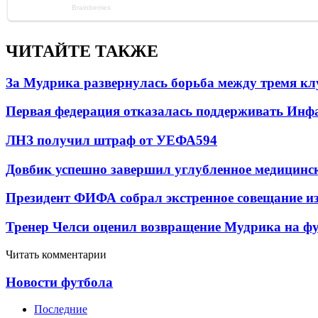
ЧИТАЙТЕ ТАКЖЕ
За Мудрика развернулась борьба между тремя 
Первая федерация отказалась поддерживать Инф
ЛНЗ получил штраф от УЕФА
594
Довбик успешно завершил углубленное медицинск
Президент ФИФА собрал экстренное совещание из
Тренер Челси оценил возвращение Мудрика на фу
Читать комментарии
Новости футбола
Последние