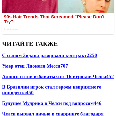
ЧИТАЙТЕ ТАКЖЕ
С сыном Зидана разорвали контракт
2250
Умер отец Лионеля Месси
707
Алонсо готов избавиться от 16 игроков Челси
452
В Бразилии игрок стал героем неприятного
инцидента
450
Будущее Мудрика в Челси под вопросом
446
Челси вырвал ничью в спарринге благодаря