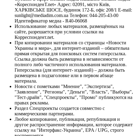
«КореспонденТ.net» Адрес: 02091, місто Київ,
ХАРКІВСЬКЕ ШОСЕ, будинок 172-Б, офіс 208/1 E-mail:
sunlight@mediadim.com.ua
Телефон: 044-205-43-00
Идентификатор медиа - R40-06068
Использование любых материалов, размещённых на
сайте, разрешается при условии ссылки на
Корреспондент.net.
При копировании материалов со страницы «Новости
Украины и мира», для интернет-изданий – обязательна
прямая открытая для поисковых систем гиперссылка.
Ссылка должна быть размещена в независимости от
полного либо частичного использования материалов.
Гиперссылка (для интернет- изданий) – должна быть
размещена в подзаголовке или в первом абзаце
материала.
Новости с пометками "Мнение", "Экспертиза",
"Заявление", "Регионы", "Деньги", "Власть", "Выборы",
"Тест-драйв", "Спецпроекты", "Промо" публикуются на
правах рекламы.
Раздел Спецпроекты создается совместно с
коммерческими партнерами.
Любое копирование, публикация, републикация и
другое распространение информации, которое содержит
ссылку на "Интерфакс-Украина", EPA / UPG, строго
воспрещается.