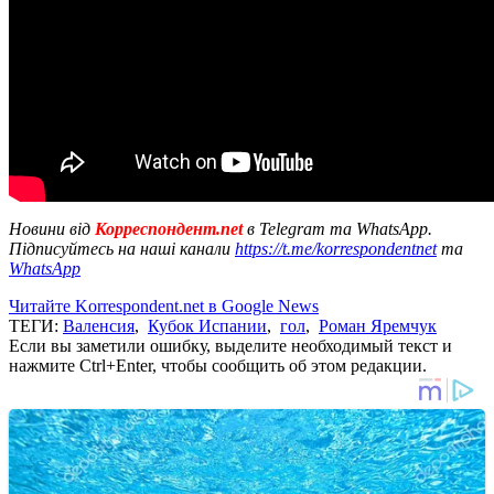
Новини від
Корреспондент.net
в Telegram та WhatsApp.
Підписуйтесь на наші канали
https://t.me/korrespondentnet
та
WhatsApp
Читайте Korrespondent.net в Google News
ТЕГИ:
Валенсия
,
Кубок Испании
,
гол
,
Роман Яремчук
Если вы заметили ошибку, выделите необходимый текст и
нажмите Ctrl+Enter, чтобы сообщить об этом редакции.