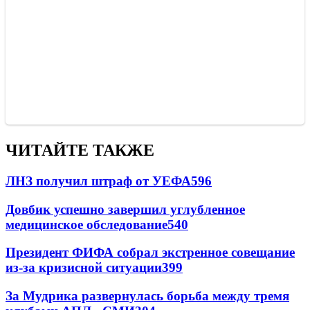
ЧИТАЙТЕ ТАКЖЕ
ЛНЗ получил штраф от УЕФА
596
Довбик успешно завершил углубленное
медицинское обследование
540
Президент ФИФА собрал экстренное совещание
из-за кризисной ситуации
399
За Мудрика развернулась борьба между тремя