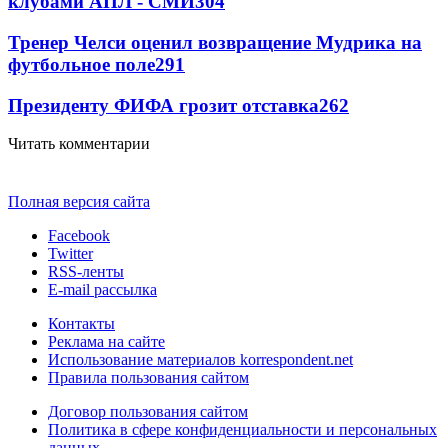
клубами АПЛ - СМИ
304
Тренер Челси оценил возвращение Мудрика на
футбольное поле
291
Президенту ФИФА грозит отставка
262
Читать комментарии
Полная версия сайта
Facebook
Twitter
RSS-ленты
E-mail рассылка
Контакты
Реклама на сайте
Использование материалов korrespondent.net
Правила пользования сайтом
Договор пользования сайтом
Политика в сфере конфиденциальности и персональных
данных