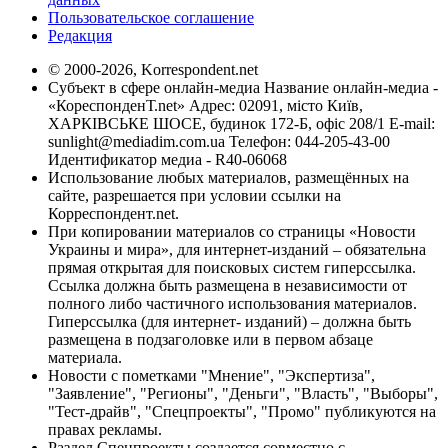
Пользовательское соглашение
Редакция
© 2000-2026, Korrespondent.net
Субъект в сфере онлайн-медиа Название онлайн-медиа -
«КореспонденТ.net» Адрес: 02091, місто Київ,
ХАРКІВСЬКЕ ШОСЕ, будинок 172-Б, офіс 208/1 E-mail:
sunlight@mediadim.com.ua
Телефон: 044-205-43-00
Идентификатор медиа - R40-06068
Использование любых материалов, размещённых на
сайте, разрешается при условии ссылки на
Корреспондент.net.
При копировании материалов со страницы «Новости
Украины и мира», для интернет-изданий – обязательна
прямая открытая для поисковых систем гиперссылка.
Ссылка должна быть размещена в независимости от
полного либо частичного использования материалов.
Гиперссылка (для интернет- изданий) – должна быть
размещена в подзаголовке или в первом абзаце
материала.
Новости с пометками "Мнение", "Экспертиза",
"Заявление", "Регионы", "Деньги", "Власть", "Выборы",
"Тест-драйв", "Спецпроекты", "Промо" публикуются на
правах рекламы.
Раздел Спецпроекты создается совместно с