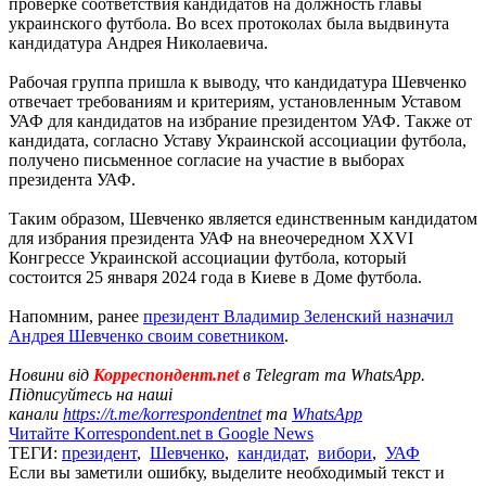
проверке соответствия кандидатов на должность главы
украинского футбола. Во всех протоколах была выдвинута
кандидатура Андрея Николаевича.
Рабочая группа пришла к выводу, что кандидатура Шевченко
отвечает требованиям и критериям, установленным Уставом
УАФ для кандидатов на избрание президентом УАФ. Также от
кандидата, согласно Уставу Украинской ассоциации футбола,
получено письменное согласие на участие в выборах
президента УАФ.
Таким образом, Шевченко является единственным кандидатом
для избрания президента УАФ на внеочередном XXVI
Конгрессе Украинской ассоциации футбола, который
состоится 25 января 2024 года в Киеве в Доме футбола.
Напомним, ранее
президент Владимир Зеленский назначил
Андрея Шевченко своим советником
.
Новини від
Корреспондент.net
в Telegram та WhatsApp.
Підписуйтесь на наші
канали
https://t.me/korrespondentnet
та
WhatsApp
Читайте Korrespondent.net в Google News
ТЕГИ:
президент
,
Шевченко
,
кандидат
,
вибори
,
УАФ
Если вы заметили ошибку, выделите необходимый текст и