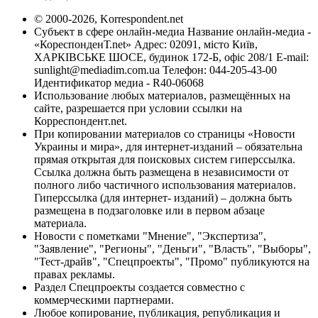
© 2000-2026, Korrespondent.net
Субъект в сфере онлайн-медиа Название онлайн-медиа -
«КореспонденТ.net» Адрес: 02091, місто Київ,
ХАРКІВСЬКЕ ШОСЕ, будинок 172-Б, офіс 208/1 E-mail:
sunlight@mediadim.com.ua
Телефон: 044-205-43-00
Идентификатор медиа - R40-06068
Использование любых материалов, размещённых на
сайте, разрешается при условии ссылки на
Корреспондент.net.
При копировании материалов со страницы «Новости
Украины и мира», для интернет-изданий – обязательна
прямая открытая для поисковых систем гиперссылка.
Ссылка должна быть размещена в независимости от
полного либо частичного использования материалов.
Гиперссылка (для интернет- изданий) – должна быть
размещена в подзаголовке или в первом абзаце
материала.
Новости с пометками "Мнение", "Экспертиза",
"Заявление", "Регионы", "Деньги", "Власть", "Выборы",
"Тест-драйв", "Спецпроекты", "Промо" публикуются на
правах рекламы.
Раздел Спецпроекты создается совместно с
коммерческими партнерами.
Любое копирование, публикация, републикация и