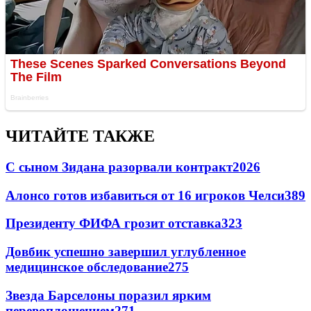
ЧИТАЙТЕ ТАКЖЕ
С сыном Зидана разорвали контракт
2026
Алонсо готов избавиться от 16 игроков Челси
389
Президенту ФИФА грозит отставка
323
Довбик успешно завершил углубленное
медицинское обследование
275
Звезда Барселоны поразил ярким
перевоплощением
271