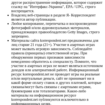
другое распространение информации, которое содержит
ссылку на "Интерфакс-Украина", EPA / UPG, строго
воспрещается.
Владелец веб-страницы в разделе Я- Корреспондент
является автор публикации.
Любое копирование, перепечатка и воспроизведение
фотографий и/или аудиовизуальных материалов,
принадлежащих правообладателю Getty Images, строго
запрещено.
Материалы сайта korrespondent.net предназначены для
лиц старше 21 года (21+). Участие в азартных играх
может вызвать игровую зависимость. Соблюдайте
правила (принципы) ответственной игры. При
обнаружении первых признаков зависимости
немедленно обратитесь к специалисту. Помните, что
участие в азартных играх не может являться источником
доходов или альтернативой работе. Информационный
ресурс korrespondent.net не проводит игры на реальные
и/или виртуальные деньги, сайт не принимает ни в
какой форме оплату ставок и других платежей, которые
связаны/могут быть связаны с азартными играми,
букмекерами или тотализаторами. Какие-либо
материалы на информационном ресурсе
korrespondent.net публикуются исключительно в
информационных целях.