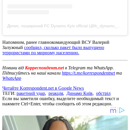
Допис, поширений FC Dynamo Kyiv official (@fc_dynamo_kyiv)
Напомним, ранее главнокомандующий ВСУ Валерий
Залужный
сообщил, сколько ракет было выпущено
террористами по мирному населению.
Новини від
Корреспондент.net
в Telegram та WhatsApp.
Підписуйтесь на наші канали
https://t.me/korrespondentnet
та
WhatsApp
Читайте Korrespondent.net в Google News
ТЕГИ:
ракетний удар
,
реакція
,
Динамо Київ
,
обстріл
Если вы заметили ошибку, выделите необходимый текст и
нажмите Ctrl+Enter, чтобы сообщить об этом редакции.