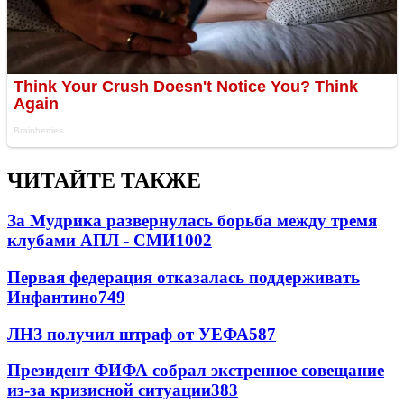
ЧИТАЙТЕ ТАКЖЕ
За Мудрика развернулась борьба между тремя
клубами АПЛ - СМИ
1002
Первая федерация отказалась поддерживать
Инфантино
749
ЛНЗ получил штраф от УЕФА
587
Президент ФИФА собрал экстренное совещание
из-за кризисной ситуации
383