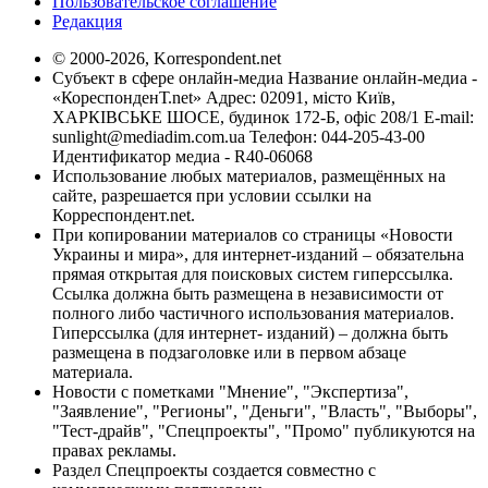
Пользовательское соглашение
Редакция
© 2000-2026, Korrespondent.net
Субъект в сфере онлайн-медиа Название онлайн-медиа -
«КореспонденТ.net» Адрес: 02091, місто Київ,
ХАРКІВСЬКЕ ШОСЕ, будинок 172-Б, офіс 208/1 E-mail:
sunlight@mediadim.com.ua
Телефон: 044-205-43-00
Идентификатор медиа - R40-06068
Использование любых материалов, размещённых на
сайте, разрешается при условии ссылки на
Корреспондент.net.
При копировании материалов со страницы «Новости
Украины и мира», для интернет-изданий – обязательна
прямая открытая для поисковых систем гиперссылка.
Ссылка должна быть размещена в независимости от
полного либо частичного использования материалов.
Гиперссылка (для интернет- изданий) – должна быть
размещена в подзаголовке или в первом абзаце
материала.
Новости с пометками "Мнение", "Экспертиза",
"Заявление", "Регионы", "Деньги", "Власть", "Выборы",
"Тест-драйв", "Спецпроекты", "Промо" публикуются на
правах рекламы.
Раздел Спецпроекты создается совместно с