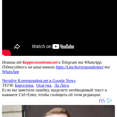
Новини від
Корреспондент.net
в Telegram та WhatsApp.
Підписуйтесь на наші канали
https://t.me/korrespondentnet
та
WhatsApp
Читайте Korrespondent.net в Google News
ТЕГИ:
Барселона
,
Осасуна
,
Ла Лига
Если вы заметили ошибку, выделите необходимый текст и
нажмите Ctrl+Enter, чтобы сообщить об этом редакции.