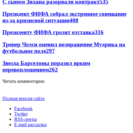
С сыном Зидана разорвали контракт
535
Президент ФИФА собрал экстренное совещание
из-за кризисной ситуации
408
Президенту ФИФА грозит отставка
316
Тренер Челси оценил возвращение Мудрика на
футбольное поле
297
Звезда Барселоны поразил ярким
перевоплощением
262
Читать комментарии
Полная версия сайта
Facebook
Twitter
RSS-ленты
E-mail рассылка