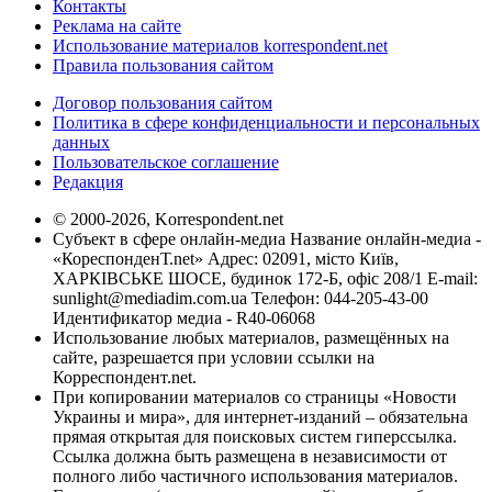
Контакты
Реклама на сайте
Использование материалов korrespondent.net
Правила пользования сайтом
Договор пользования сайтом
Политика в сфере конфиденциальности и персональных
данных
Пользовательское соглашение
Редакция
© 2000-2026, Korrespondent.net
Субъект в сфере онлайн-медиа Название онлайн-медиа -
«КореспонденТ.net» Адрес: 02091, місто Київ,
ХАРКІВСЬКЕ ШОСЕ, будинок 172-Б, офіс 208/1 E-mail:
sunlight@mediadim.com.ua
Телефон: 044-205-43-00
Идентификатор медиа - R40-06068
Использование любых материалов, размещённых на
сайте, разрешается при условии ссылки на
Корреспондент.net.
При копировании материалов со страницы «Новости
Украины и мира», для интернет-изданий – обязательна
прямая открытая для поисковых систем гиперссылка.
Ссылка должна быть размещена в независимости от
полного либо частичного использования материалов.