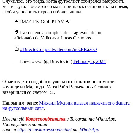
Случилось это тогда, когда футболист собирался выбросить
мяч из аута. После этого матч пришлось остановить на время,
чтобы успокоить игрока и болельщика.
🚨 IMAGEN GOL PLAY 🚨
🎥 La secuencia completa de la agresión de un
aficionado de Vallecas a Lucas Ocampos
📺
#DirectoGol
pic.twitter.com/irozEBa3eO
— Directo Gol (@DirectoGol)
February 5, 2024
Отметим, что подобные уловки от фанатов не помогли
команде из Мадрида. Матч Райо Вальекано - Севилья
завершился со счетом 1:2.
Напомним, ранее
Михаил Мудрик вызвал навязчивого фаната
на футбольный батл
.
Новини від
Корреспондент.net
в Telegram та WhatsApp.
Підписуйтесь на наші
канали
https://t.me/korrespondentnet
та
WhatsApp