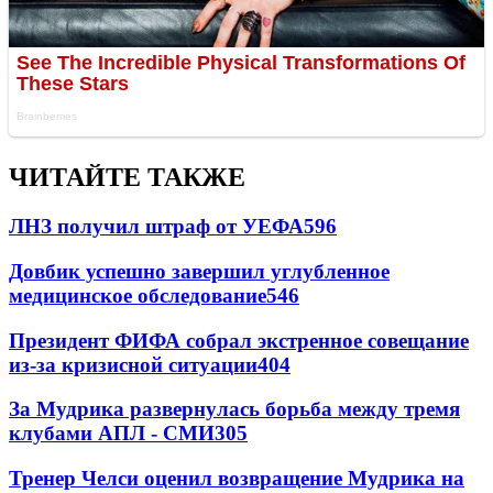
ЧИТАЙТЕ ТАКЖЕ
ЛНЗ получил штраф от УЕФА
596
Довбик успешно завершил углубленное
медицинское обследование
546
Президент ФИФА собрал экстренное совещание
из-за кризисной ситуации
404
За Мудрика развернулась борьба между тремя
клубами АПЛ - СМИ
305
Тренер Челси оценил возвращение Мудрика на