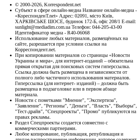
© 2000-2026, Korrespondent.net
Субъект в сфере онлайн-медиа Название онлайн-медиа -
«КореспонденТ.net» Адрес: 02091, місто Київ,
ХАРКІВСЬКЕ ШОСЕ, будинок 172-Б, офіс 208/1 E-mail:
sunlight@mediadim.com.ua
Телефон: 044-205-43-00
Идентификатор медиа - R40-06068
Использование любых материалов, размещённых на
сайте, разрешается при условии ссылки на
Корреспондент.net.
При копировании материалов со страницы «Новости
Украины и мира», для интернет-изданий – обязательна
прямая открытая для поисковых систем гиперссылка.
Ссылка должна быть размещена в независимости от
полного либо частичного использования материалов.
Гиперссылка (для интернет- изданий) – должна быть
размещена в подзаголовке или в первом абзаце
материала.
Новости с пометками "Мнение", "Экспертиза",
"Заявление", "Регионы", "Деньги", "Власть", "Выборы",
"Тест-драйв", "Спецпроекты", "Промо" публикуются на
правах рекламы.
Раздел Спецпроекты создается совместно с
коммерческими партнерами.
Любое копирование, публикация, републикация и
другое распространение информации, которое содержит