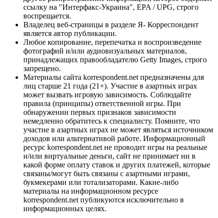
ссылку на "Интерфакс-Украина", EPA / UPG, строго
воспрещается.
Владелец веб-страницы в разделе Я- Корреспондент
является автор публикации.
Любое копирование, перепечатка и воспроизведение
фотографий и/или аудиовизуальных материалов,
принадлежащих правообладателю Getty Images, строго
запрещено.
Материалы сайта korrespondent.net предназначены для
лиц старше 21 года (21+). Участие в азартных играх
может вызвать игровую зависимость. Соблюдайте
правила (принципы) ответственной игры. При
обнаружении первых признаков зависимости
немедленно обратитесь к специалисту. Помните, что
участие в азартных играх не может являться источником
доходов или альтернативой работе. Информационный
ресурс korrespondent.net не проводит игры на реальные
и/или виртуальные деньги, сайт не принимает ни в
какой форме оплату ставок и других платежей, которые
связаны/могут быть связаны с азартными играми,
букмекерами или тотализаторами. Какие-либо
материалы на информационном ресурсе
korrespondent.net публикуются исключительно в
информационных целях.