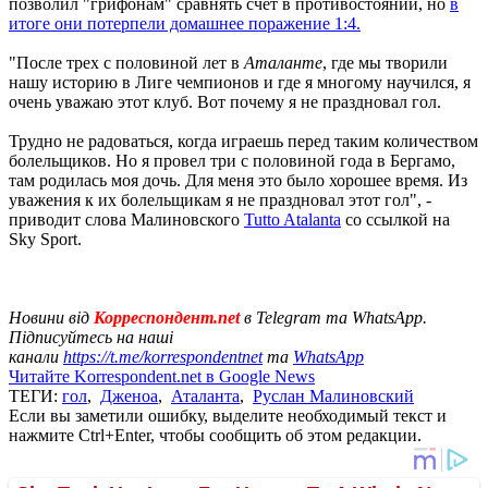
позволил "грифонам" сравнять счет в противостоянии, но
в
итоге они потерпели домашнее поражение 1:4.
"После трех с половиной лет в
Аталанте
, где мы творили
нашу историю в Лиге чемпионов и где я многому научился, я
очень уважаю этот клуб. Вот почему я не праздновал гол.
Трудно не радоваться, когда играешь перед таким количеством
болельщиков. Но я провел три с половиной года в Бергамо,
там родилась моя дочь. Для меня это было хорошее время. Из
уважения к их болельщикам я не праздновал этот гол", -
приводит слова Малиновского
Tutto Atalanta
со ссылкой на
Sky Sport.
Новини від
Корреспондент.net
в Telegram та WhatsApp.
Підписуйтесь на наші
канали
https://t.me/korrespondentnet
та
WhatsApp
Читайте Korrespondent.net в Google News
ТЕГИ:
гол
,
Дженоа
,
Аталанта
,
Руслан Малиновский
Если вы заметили ошибку, выделите необходимый текст и
нажмите Ctrl+Enter, чтобы сообщить об этом редакции.