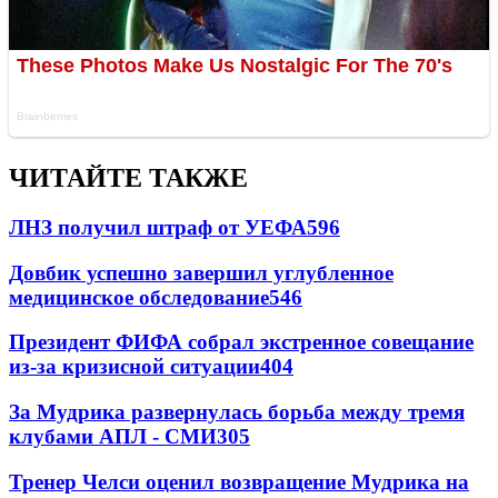
ЧИТАЙТЕ ТАКЖЕ
ЛНЗ получил штраф от УЕФА
596
Довбик успешно завершил углубленное
медицинское обследование
546
Президент ФИФА собрал экстренное совещание
из-за кризисной ситуации
404
За Мудрика развернулась борьба между тремя
клубами АПЛ - СМИ
305
Тренер Челси оценил возвращение Мудрика на