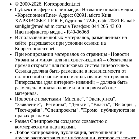
© 2000-2026, Korrespondent.net
Субъект в сфере онлайн-медиа Название онлайн-медиа -
«КореспонденТ.net» Адрес: 02091, місто Київ,
ХАРКІВСЬКЕ ШОСЕ, будинок 172-Б, офіс 208/1 E-mail:
sunlight@mediadim.com.ua
Телефон: 044-205-43-00
Идентификатор медиа - R40-06068
Использование любых материалов, размещённых на
сайте, разрешается при условии ссылки на
Корреспондент.net.
При копировании материалов со страницы «Новости
Украины и мира», для интернет-изданий – обязательна
прямая открытая для поисковых систем гиперссылка.
Ссылка должна быть размещена в независимости от
полного либо частичного использования материалов.
Гиперссылка (для интернет- изданий) – должна быть
размещена в подзаголовке или в первом абзаце
материала.
Новости с пометками "Мнение", "Экспертиза",
"Заявление", "Регионы", "Деньги", "Власть", "Выборы",
"Тест-драйв", "Спецпроекты", "Промо" публикуются на
правах рекламы.
Раздел Спецпроекты создается совместно с
коммерческими партнерами.
Любое копирование, публикация, републикация и
другое распространение информации, которое содержит