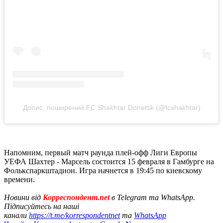
Допис, поширений FC Shakhtar Donetsk (@fcshakhtar)
Напомним, первый матч раунда плей-офф Лиги Европы
УЕФА Шахтер - Марсель состоится 15 февраля в Гамбурге на
Фолькспаркштадион. Игра начнется в 19:45 по киевскому
времени.
Новини від
Корреспондент.net
в Telegram та WhatsApp.
Підписуйтесь на наші
канали
https://t.me/korrespondentnet
та
WhatsApp