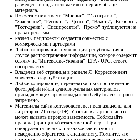
размещена в подзаголовке или в первом абзаце
материала.
Новости с пометками "Мнение", "Экспертиза",
"Заявление", "Регионы", "Деньги", "Власть", "Выборы",
"Тест-драйв", "Спецпроекты", "Промо" публикуются на
правах рекламы.
Раздел Спецпроекты создается совместно с
коммерческими партнерами.
Любое копирование, публикация, републикация и
другое распространение информации, которое содержит
ссылку на "Интерфакс-Украина", EPA / UPG, строго
воспрещается.
Владелец веб-страницы в разделе Я- Корреспондент
является автор публикации.
Любое копирование, перепечатка и воспроизведение
фотографий и/или аудиовизуальных материалов,
принадлежащих правообладателю Getty Images, строго
запрещено.
Материалы сайта korrespondent.net предназначены для
лиц старше 21 года (21+). Участие в азартных играх
может вызвать игровую зависимость. Соблюдайте
правила (принципы) ответственной игры. При
обнаружении первых признаков зависимости
немедленно обратитесь к специалисту. Помните, что
участие в азартных играх не может являться источником