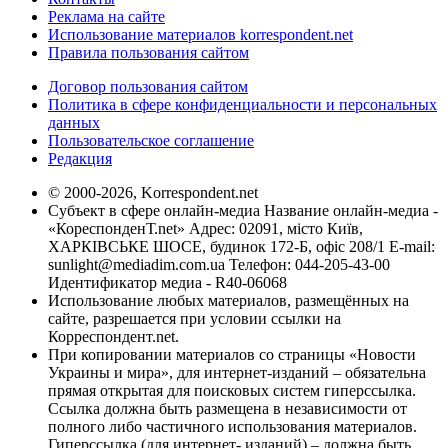
Реклама на сайте
Использование материалов korrespondent.net
Правила пользования сайтом
Договор пользования сайтом
Политика в сфере конфиденциальности и персональных
данных
Пользовательское соглашение
Редакция
© 2000-2026, Korrespondent.net
Субъект в сфере онлайн-медиа Название онлайн-медиа -
«КореспонденТ.net» Адрес: 02091, місто Київ,
ХАРКІВСЬКЕ ШОСЕ, будинок 172-Б, офіс 208/1 E-mail:
sunlight@mediadim.com.ua
Телефон: 044-205-43-00
Идентификатор медиа - R40-06068
Использование любых материалов, размещённых на
сайте, разрешается при условии ссылки на
Корреспондент.net.
При копировании материалов со страницы «Новости
Украины и мира», для интернет-изданий – обязательна
прямая открытая для поисковых систем гиперссылка.
Ссылка должна быть размещена в независимости от
полного либо частичного использования материалов.
Гиперссылка (для интернет- изданий) – должна быть