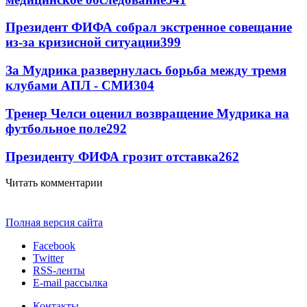
Президент ФИФА собрал экстренное совещание
из-за кризисной ситуации
399
За Мудрика развернулась борьба между тремя
клубами АПЛ - СМИ
304
Тренер Челси оценил возвращение Мудрика на
футбольное поле
292
Президенту ФИФА грозит отставка
262
Читать комментарии
Полная версия сайта
Facebook
Twitter
RSS-ленты
E-mail рассылка
Контакты