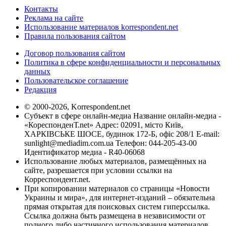
Контакты
Реклама на сайте
Использование материалов korrespondent.net
Правила пользования сайтом
Договор пользования сайтом
Политика в сфере конфиденциальности и персональных
данных
Пользовательское соглашение
Редакция
© 2000-2026, Korrespondent.net
Субъект в сфере онлайн-медиа Название онлайн-медиа -
«КореспонденТ.net» Адрес: 02091, місто Київ,
ХАРКІВСЬКЕ ШОСЕ, будинок 172-Б, офіс 208/1 E-mail:
sunlight@mediadim.com.ua
Телефон: 044-205-43-00
Идентификатор медиа - R40-06068
Использование любых материалов, размещённых на
сайте, разрешается при условии ссылки на
Корреспондент.net.
При копировании материалов со страницы «Новости
Украины и мира», для интернет-изданий – обязательна
прямая открытая для поисковых систем гиперссылка.
Ссылка должна быть размещена в независимости от
полного либо частичного использования материалов.