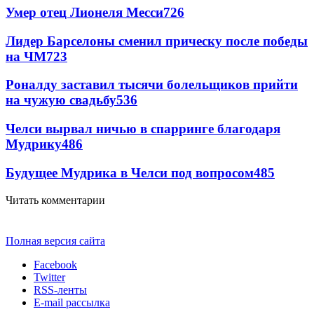
Умер отец Лионеля Месси
726
Лидер Барселоны сменил прическу после победы
на ЧМ
723
Роналду заставил тысячи болельщиков прийти
на чужую свадьбу
536
Челси вырвал ничью в спарринге благодаря
Мудрику
486
Будущее Мудрика в Челси под вопросом
485
Читать комментарии
Полная версия сайта
Facebook
Twitter
RSS-ленты
E-mail рассылка