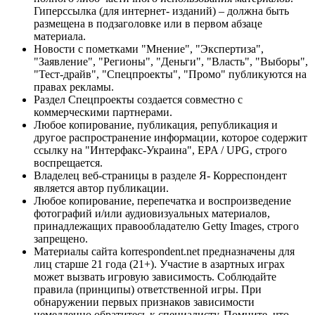
Гиперссылка (для интернет- изданий) – должна быть
размещена в подзаголовке или в первом абзаце
материала.
Новости с пометками "Мнение", "Экспертиза",
"Заявление", "Регионы", "Деньги", "Власть", "Выборы",
"Тест-драйв", "Спецпроекты", "Промо" публикуются на
правах рекламы.
Раздел Спецпроекты создается совместно с
коммерческими партнерами.
Любое копирование, публикация, републикация и
другое распространение информации, которое содержит
ссылку на "Интерфакс-Украина", EPA / UPG, строго
воспрещается.
Владелец веб-страницы в разделе Я- Корреспондент
является автор публикации.
Любое копирование, перепечатка и воспроизведение
фотографий и/или аудиовизуальных материалов,
принадлежащих правообладателю Getty Images, строго
запрещено.
Материалы сайта korrespondent.net предназначены для
лиц старше 21 года (21+). Участие в азартных играх
может вызвать игровую зависимость. Соблюдайте
правила (принципы) ответственной игры. При
обнаружении первых признаков зависимости
немедленно обратитесь к специалисту. Помните, что