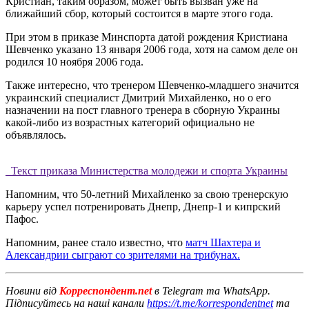
Кристиан, таким образом, может быть вызван уже на
ближайший сбор, который состоится в марте этого года.
При этом в приказе Минспорта датой рождения Кристиана
Шевченко указано 13 января 2006 года, хотя на самом деле он
родился 10 ноября 2006 года.
Также интересно, что тренером Шевченко-младшего значится
украинский специалист Дмитрий Михайленко, но о его
назначении на пост главного тренера в сборную Украины
какой-либо из возрастных категорий официально не
объявлялось.
Текст приказа Министерства молодежи и спорта Украины
Напомним, что 50-летний Михайленко за свою тренерскую
карьеру успел потренировать Днепр, Днепр-1 и кипрский
Пафос.
Напомним, ранее стало известно, что
матч Шахтера и
Александрии сыграют со зрителями на трибунах.
Новини від
Корреспондент.net
в Telegram та WhatsApp.
Підписуйтесь на наші канали
https://t.me/korrespondentnet
та