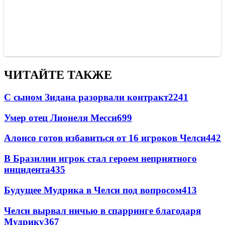
ЧИТАЙТЕ ТАКЖЕ
С сыном Зидана разорвали контракт
2241
Умер отец Лионеля Месси
699
Алонсо готов избавиться от 16 игроков Челси
442
В Бразилии игрок стал героем неприятного
инцидента
435
Будущее Мудрика в Челси под вопросом
413
Челси вырвал ничью в спарринге благодаря
Мудрику
367