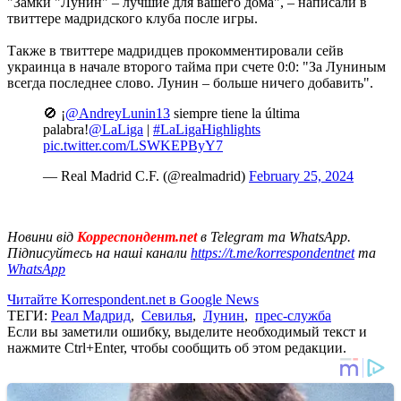
"Замки "Лунин" – лучшие для вашего дома", – написали в
твиттере мадридского клуба после игры.
Также в твиттере мадридцев прокомментировали сейв
украинца в начале второго тайма при счете 0:0: "За Луниным
всегда последнее слово. Лунин – больше ничего добавить".
🚫 ¡
@AndreyLunin13
siempre tiene la última
palabra!
@LaLiga
|
#LaLigaHighlights
pic.twitter.com/LSWKEPByY7
— Real Madrid C.F. (@realmadrid)
February 25, 2024
Новини від
Корреспондент.net
в Telegram та WhatsApp.
Підписуйтесь на наші канали
https://t.me/korrespondentnet
та
WhatsApp
Читайте Korrespondent.net в Google News
ТЕГИ:
Реал Мадрид
,
Севилья
,
Лунин
,
прес-служба
Если вы заметили ошибку, выделите необходимый текст и
нажмите Ctrl+Enter, чтобы сообщить об этом редакции.