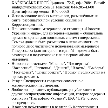
ХАРКІВСЬКЕ ШОСЕ, будинок 172-Б, офіс 208/1 E-mail:
sunlight@mediadim.com.ua
Телефон: 044-205-43-00
Идентификатор медиа - R40-06068
Использование любых материалов, размещённых на
сайте, разрешается при условии ссылки на
Корреспондент.net.
При копировании материалов со страницы «Новости
Украины и мира», для интернет-изданий – обязательна
прямая открытая для поисковых систем гиперссылка.
Ссылка должна быть размещена в независимости от
полного либо частичного использования материалов.
Гиперссылка (для интернет- изданий) – должна быть
размещена в подзаголовке или в первом абзаце
материала.
Новости с пометками "Мнение", "Экспертиза",
"Заявление", "Регионы", "Деньги", "Власть", "Выборы",
"Тест-драйв", "Спецпроекты", "Промо" публикуются на
правах рекламы.
Раздел Спецпроекты создается совместно с
коммерческими партнерами.
Любое копирование, публикация, републикация и
другое распространение информации, которое содержит
ссылку на "Интерфакс-Украина", EPA / UPG, строго
воспрещается.
Владелец веб-страницы в разделе Я- Корреспондент