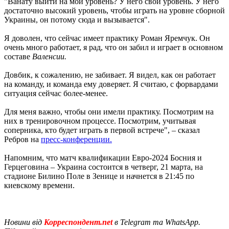
"Ванату выйти на мой уровень? У него свой уровень. У него
достаточно высокий уровень, чтобы играть на уровне сборной
Украины, он потому сюда и вызывается".
Я доволен, что сейчас имеет практику Роман Яремчук. Он
очень много работает, я рад, что он забил и играет в основном
составе
Валенсии.
Довбик, к сожалению, не забивает. Я видел, как он работает
на команду, и команда ему доверяет. Я считаю, с форвардами
ситуация сейчас более-менее.
Для меня важно, чтобы они имели практику. Посмотрим на
них в тренировочном процессе. Посмотрим, учитывая
соперника, кто будет играть в первой встрече", – сказал
Ребров на
пресс-конференции.
Напомним, что матч квалификации Евро-2024 Босния и
Герцеговина – Украина состоится в четверг, 21 марта, на
стадионе Билино Поле в Зенице и начнется в 21:45 по
киевскому времени.
Новини від
Корреспондент.net
в Telegram та WhatsApp.