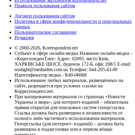
Использование материалов korrespondent.net
Правила пользования сайтом
Договор пользования сайтом
Политика в сфере конфиденциальности и персональных
данных
Пользовательское соглашение
Редакция
© 2000-2026, Korrespondent.net
Субъект в сфере онлайн-медиа Название онлайн-медиа -
«КореспонденТ.net» Адрес: 02091, місто Київ,
ХАРКІВСЬКЕ ШОСЕ, будинок 172-Б, офіс 208/1 E-mail:
sunlight@mediadim.com.ua
Телефон: 044-205-43-00
Идентификатор медиа - R40-06068
Использование любых материалов, размещённых на
сайте, разрешается при условии ссылки на
Корреспондент.net.
При копировании материалов со страницы «Новости
Украины и мира», для интернет-изданий – обязательна
прямая открытая для поисковых систем гиперссылка.
Ссылка должна быть размещена в независимости от
полного либо частичного использования материалов.
Гиперссылка (для интернет- изданий) – должна быть
размещена в подзаголовке или в первом абзаце
материала.