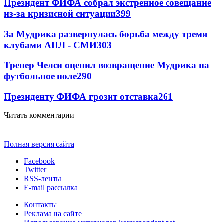
Президент ФИФА собрал экстренное совещание
из-за кризисной ситуации
399
За Мудрика развернулась борьба между тремя
клубами АПЛ - СМИ
303
Тренер Челси оценил возвращение Мудрика на
футбольное поле
290
Президенту ФИФА грозит отставка
261
Читать комментарии
Полная версия сайта
Facebook
Twitter
RSS-ленты
E-mail рассылка
Контакты
Реклама на сайте