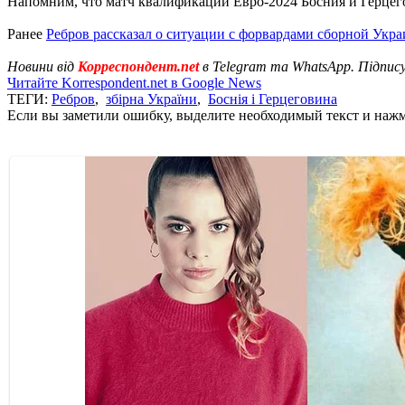
Напомним, что матч квалификации Евро-2024 Босния и Герцегови
Ранее
Ребров рассказал о ситуации с форвардами сборной Укр
Новини від
Корреспондент.net
в Telegram та WhatsApp. Підпис
Читайте Korrespondent.net в Google News
ТЕГИ:
Ребров
,
збірна України
,
Боснія і Герцеговина
Если вы заметили ошибку, выделите необходимый текст и нажми