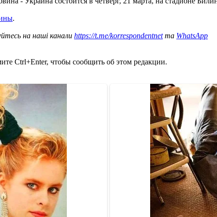
на - Украина состоится в четверг, 21 марта, на стадионе Билин
аины
.
уйтесь на наші канали
https://t.me/korrespondentnet
та
WhatsApp
те Ctrl+Enter, чтобы сообщить об этом редакции.