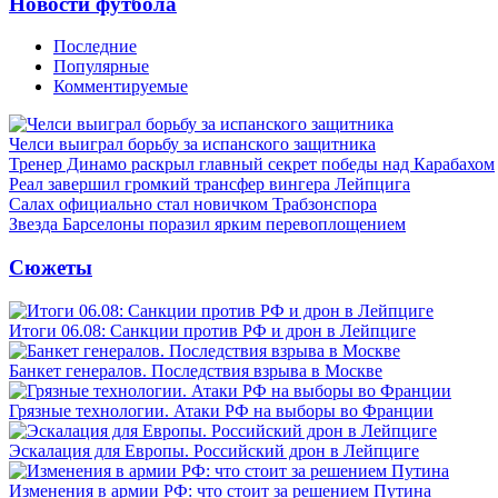
Новости футбола
Последние
Популярные
Комментируемые
Челси выиграл борьбу за испанского защитника
Тренер Динамо раскрыл главный секрет победы над Карабахом
Реал завершил громкий трансфер вингера Лейпцига
Салах официально стал новичком Трабзонспора
Звезда Барселоны поразил ярким перевоплощением
Сюжеты
Итоги 06.08: Санкции против РФ и дрон в Лейпциге
Банкет генералов. Последствия взрыва в Москве
Грязные технологии. Атаки РФ на выборы во Франции
Эскалация для Европы. Российский дрон в Лейпциге
Изменения в армии РФ: что стоит за решением Путина