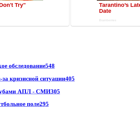
ое обследование
548
-за кризисной ситуации
405
клубами АПЛ - СМИ
305
тбольное поле
295