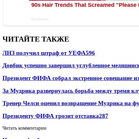
ЧИТАЙТЕ ТАКЖЕ
ЛНЗ получил штраф от УЕФА
596
Довбик успешно завершил углубленное медицинск
Президент ФИФА собрал экстренное совещание из
За Мудрика развернулась борьба между тремя 
Тренер Челси оценил возвращение Мудрика на фу
Президенту ФИФА грозит отставка
287
Читать комментарии